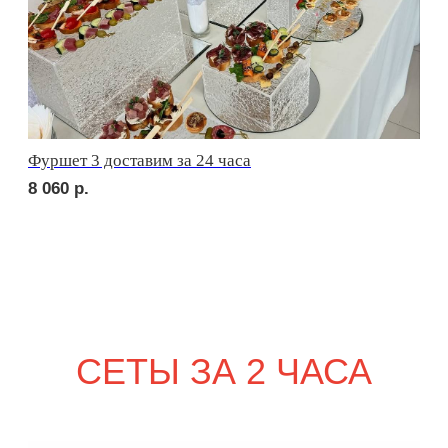
1 990
р.
сет ПАЛЕРМО
1 990
р.