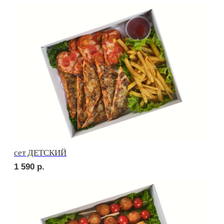
Брускетта с яичным муссом
210
р.
Брускетта с креветкой
250
р.