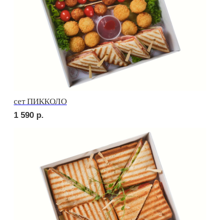
Брускетта с треской
250
р.