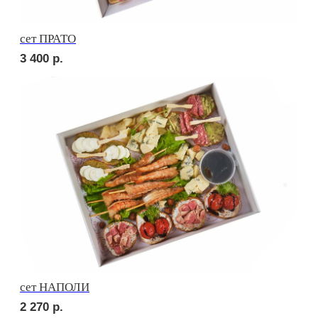
Брускетта с салями
210
р.
Брускетта с говядиной
210
р.