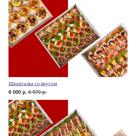
Дорогая, вечером не жди...
5 000
р.
5 770
р.
Детская тусовка
4 500
р.
5 220
р.