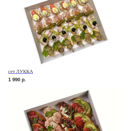
3 400
р.
сет ТРЕНТО
1 820
р.