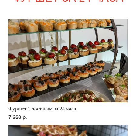
сет ФАЭНЦА
1 690
р.
сет АСТИ
1 690
р.