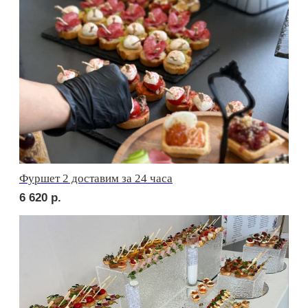
сет БЕРГАМО
1 690
р.
сет ЛУККА