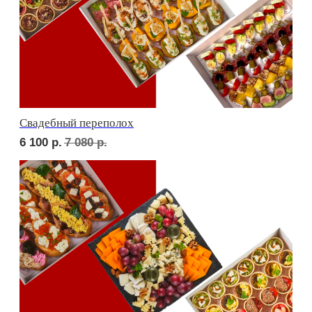
В гостях у пятницы
4 900
р.
5 740
р.
ФУРШЕТ ЗА 24 ЧАСА