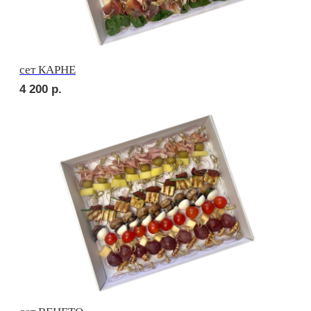
4 200
р.
сет МИЛАН
2 040
р.