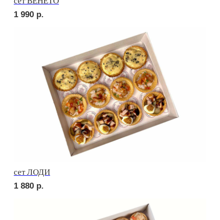
сет РОМА
2 040
р.
сет МОДЕНА
1 730
р.