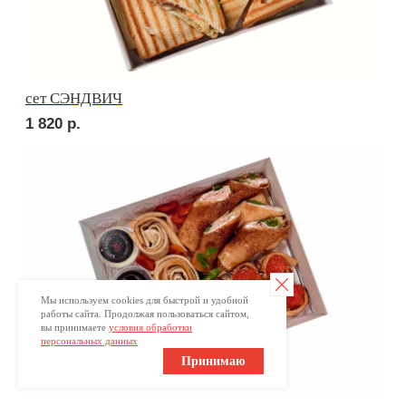
Брускетта с красной икрой
250
р.
ПОПРОБУЙТЕ
КРАСОТУ НА ВКУС
Мы используем cookies для быстрой и удобной
Ваше имя
работы сайта. Продолжая пользоваться сайтом,
вы принимаете
условия обработки
персональных данных
+7
Принимаю
Оставьте номер телефона и получите
индивидуальное меню для Вашего мероприятия