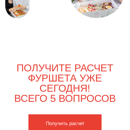
ВЫГОДНО
Только вдвоём
3 700
р.
4 260
р.