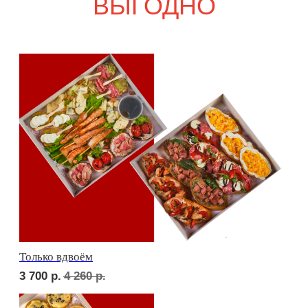
6 100
р.
7 080
р.
Девичий каприз
5 400
р.
6 290
р.