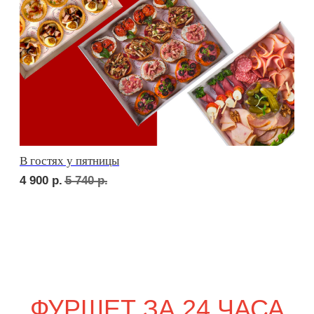
сет ТУРИН
1 690
р.
сет ПАРМА
1 820
р.