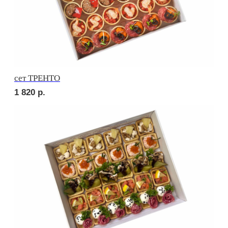
Брускетта с карбонадом
210
р.
Брускетта с курицей
210
р.