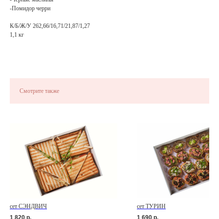
-Помидор черри
К/Б/Ж/У 262,66/16,71/21,87/1,27
1,1 кг
Смотрите также
сет СЭНДВИЧ
сет ТУРИН
1 820
р.
1 690
р.