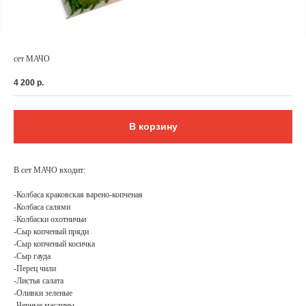
сет МАЧО
4 200
р.
В корзину
В сет МАЧО входит:
-Колбаса краковская варено-копченая
ФЕДЕРАЛЬНАЯ СЕТЬ
-Колбаса салями
-Колбаски охотничьи
ОНЛАЙН-РЕСТОРАНОВ
-Сыр копченый пряди
ANTI-PASTO
-Сыр копченый косичка
-Сыр гауда
-Перец чили
-Листья салата
-Оливки зеленые
-Черные маслины