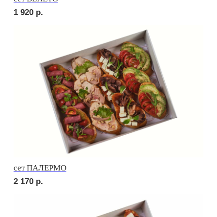
сет СЭНДВИЧ
2 380
р.
сет ПИККОЛО
1 920
р.