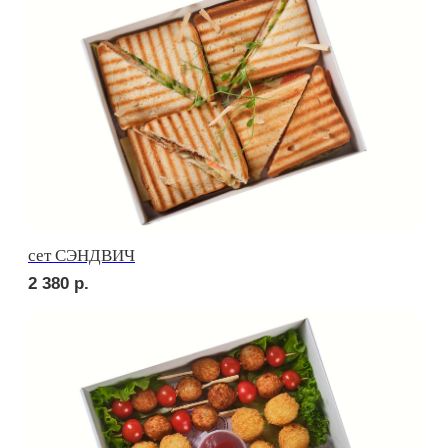
Брускетта с креветкой
270
р.
Брускетта с треской
220
р.