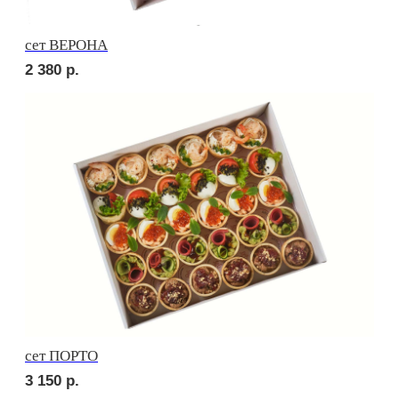
сет РОМА
2 520
р.