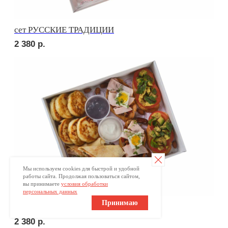
Поке с креветками
680
р.
Мы используем cookies для быстрой и удобной
работы сайта. Продолжая пользоваться сайтом,
вы принимаете
условия обработки
персональных данных
Принимаю