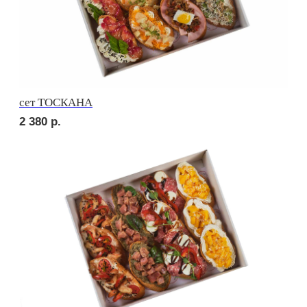
сет МАЧО
3 150
р.
сет МИЛАН
2 470
р.