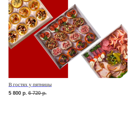
сет ТУРИН
1 920
р.