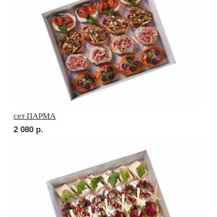
1 920
р.
сет ПАЛЕРМО
2 170
р.