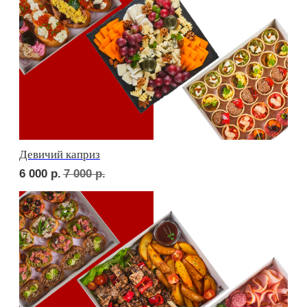
Детская тусовка
5 300
р.
6 230
р.
В гостях у пятницы
5 800
р.
6 720
р.
ФУРШЕТ ЗА 24 ЧАСА