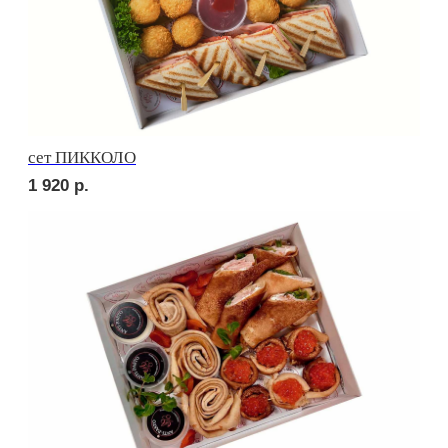
Брускетта с красной икрой
220
р.
БОУЛЫ/ПОКЕ