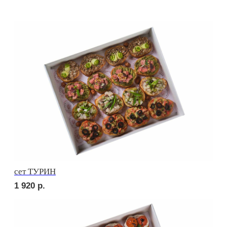
сет КАРНЕ
3 150
р.
сет ВЕНЕТО