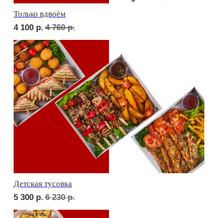
Фуршет 2 доставим за 24 часа
7 600
р.
Фуршет 3 доставим за 24 часа
9 200
р.
СЕТЫ ЗА 2 ЧАСА