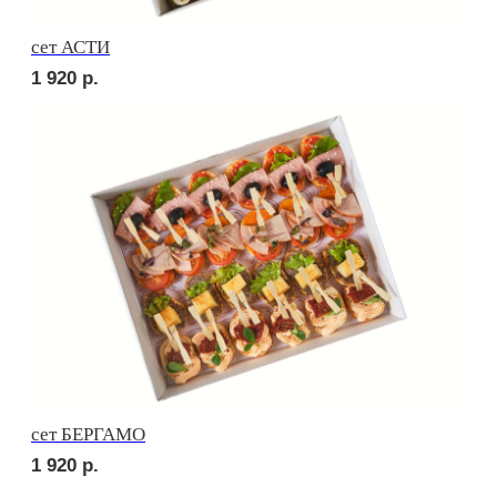
сет ВЕРОНА
2 380
р.
сет ПОРТО
3 150
р.