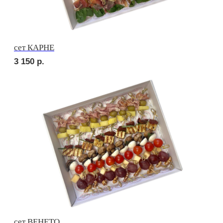
сет НАПОЛИ
2 380
р.
сет ДЕТСКИЙ
1 780
р.