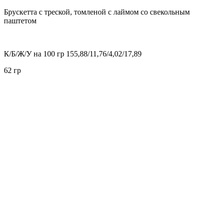
Брускетта с треской, томленой с лаймом со свекольным
паштетом
К/Б/Ж/У на 100 гр 155,88/11,76/4,02/17,89
62 гр