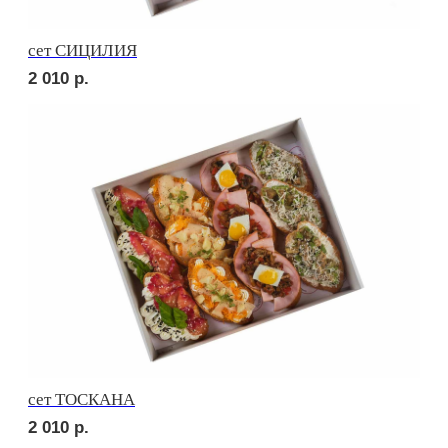
сет РОМА
2 060
р.