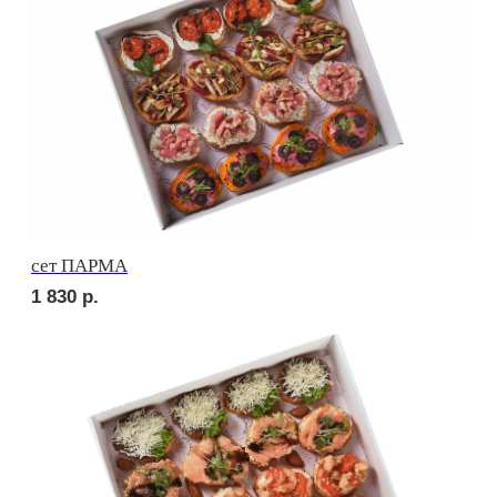
2 420
р.
сет ВЕНЕТО
1 710
р.