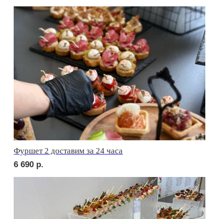
сет ФАЭНЦА
1 710
р.
сет АСТИ
1 710
р.