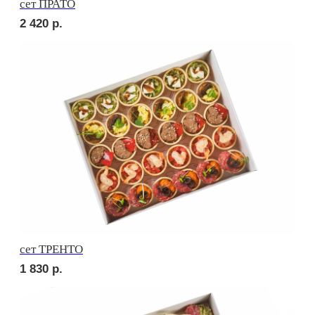
Брускетта с салями
210
р.
Брускетта с говядиной
210
р.