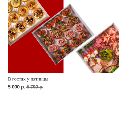
сет ТУРИН
1 710
р.