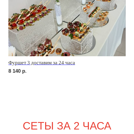
сет БЕРГАМО
1 710
р.
сет ЛУККА
2 010
р.