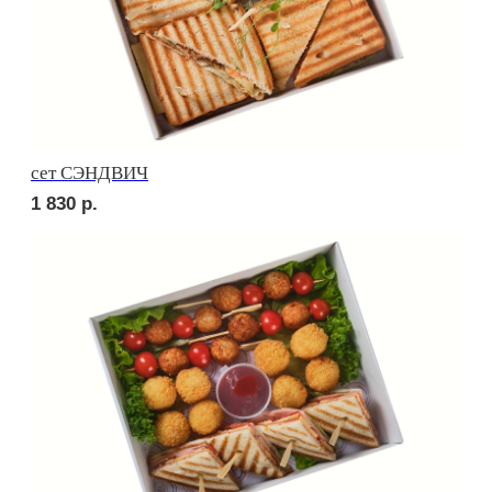
Брускетта с треской
250
р.
Брускетта с красной икрой
250
р.