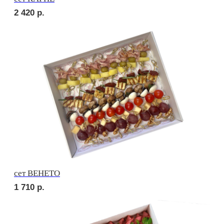
сет НАПОЛИ
2 290
р.
сет СЭНДВИЧ
1 830
р.