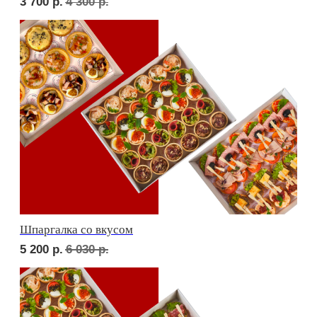
Дорогая, вечером не жди...
5 000
р.
5 830
р.