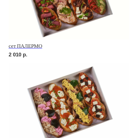
сет МИЛАН
2 060
р.
сет САЛЕРНО
2 060
р.