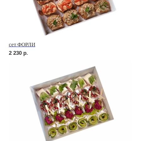
сет МАДРИД
1 890
р.
сет ПАЛЕРМО
2 010
р.