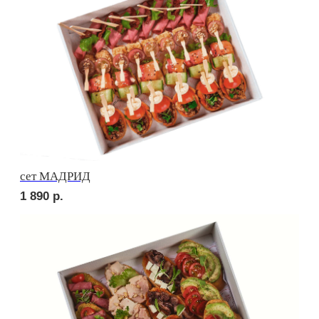
сет ПИККОЛО
1 600
р.
сет БУРГЕР
3 000
р.