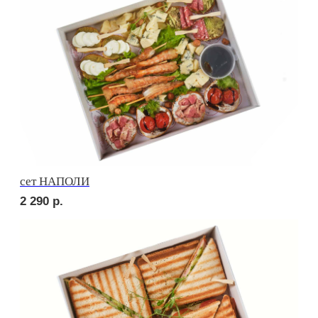
Брускетта с яичным муссом
210
р.
Брускетта с креветкой
250
р.