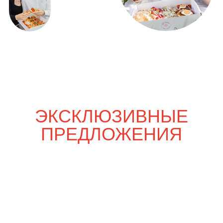
Только вдвоём
3 700
р.
4 300
р.
Шпаргалка со вкусом
5 200
р.
6 030
р.