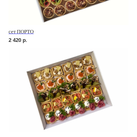
Брускетта с карбонадом
210
р.
Брускетта с курицей
210
р.