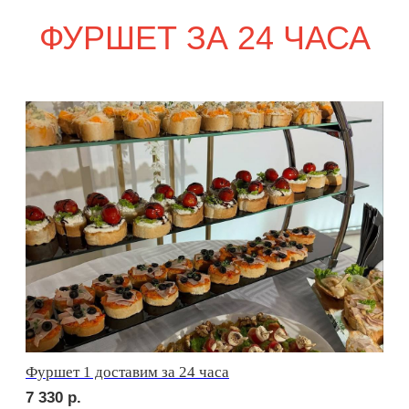
сет ПАРМА
1 830
р.
сет ФОРЛИ
2 230
р.