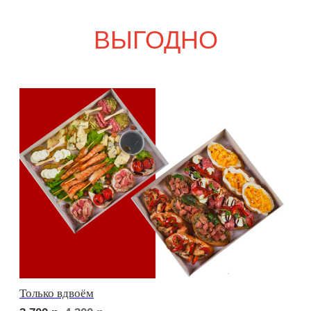
Свадебный переполох
5 000
р.
5 840
р.
Девичий каприз
5 300
р.
6 130
р.