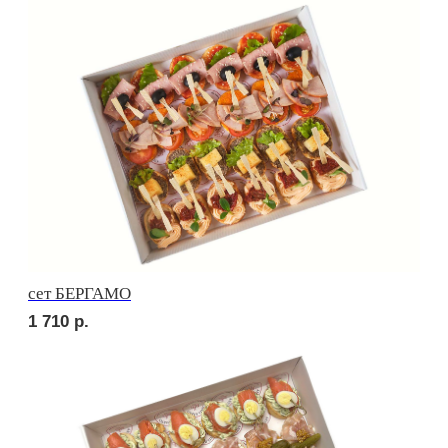
сет ВЕРОНА
2 010
р.
сет ЛОДИ
1 900
р.