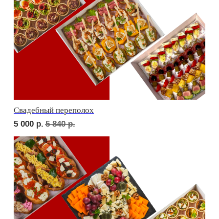
Детская тусовка
4 500
р.
5 260
р.
В гостях у пятницы
5 000
р.
5 790
р.
ФУРШЕТ ЗА 24 ЧАСА