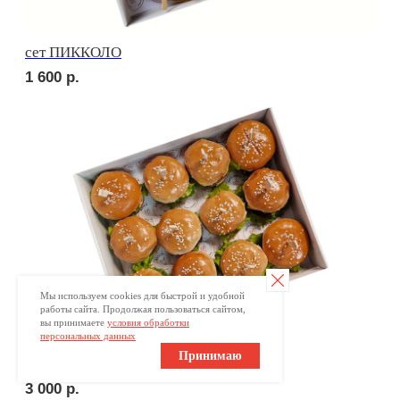
ПОПРОБУЙТЕ
КРАСОТУ НА ВКУС
Ваше имя
Мы используем cookies для быстрой и удобной
работы сайта. Продолжая пользоваться сайтом,
+7
вы принимаете
условия обработки
персональных данных
Принимаю
Оставьте номер телефона и получите
индивидуальное меню для Вашего мероприятия
Отправляя заявку, вы принимаете
условия обработки
персональных данных