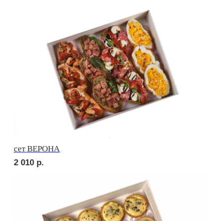
сет МОДЕНА
1 600
р.
сет САРИ
1 950
р.