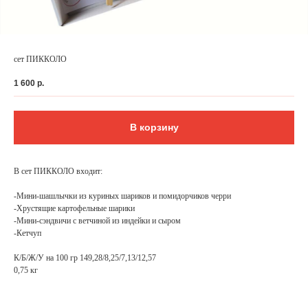
сет ПИККОЛО
1 600
р.
В корзину
В сет ПИККОЛО входит:
-Мини-шашлычки из куриных шариков и помидорчиков черри
ФЕДЕРАЛЬНАЯ СЕТЬ
-Хрустящие картофельные шарики
-Мини-сэндвичи с ветчиной из индейки и сыром
ОНЛАЙН-РЕСТОРАНОВ
-Кетчуп
ANTI-PASTO
К/Б/Ж/У на 100 гр 149,28/8,25/7,13/12,57
0,75 кг