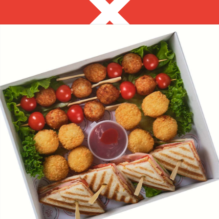
Тюмень
8 992 313 69 69
с 9:00 до 18:00
Выгодно
Фуршет за 24 часа
Сеты за 2 часа
Собери сам
ЗАКУСКИ ДЛЯ
ФУРШЕТА
на ваше мероприятие за 2 часа