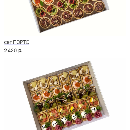
р.
210
Брускетта с курицей
р.
210