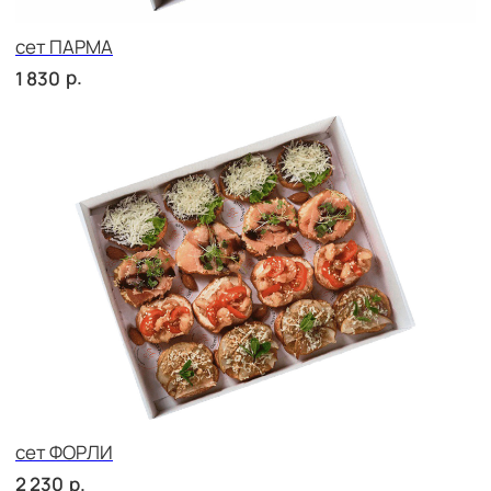
сет ВЕНЕТО
р.
1 710
сет МАДРИД
р.
1 890