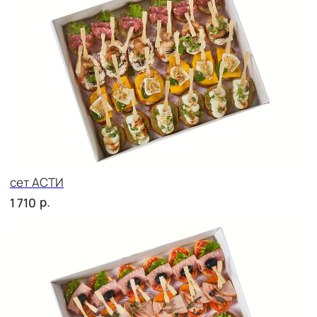
р.
2 010
сет ТОСКАНА
р.
2 010