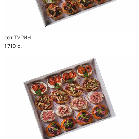
сет РИМИНИ
р.
1 710
сет КАРНЕ
р.
2 420