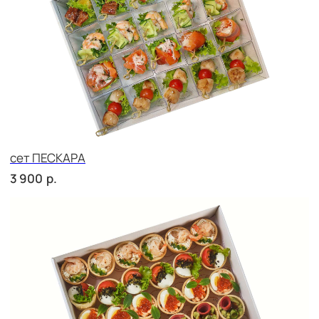
Сырное плато
р.
2 290
СОБЕРИ САМ
Брускетта с карбонадом