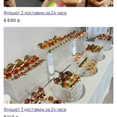
сет АСТИ
р.
1 710
сет БЕРГАМО
р.
1 710