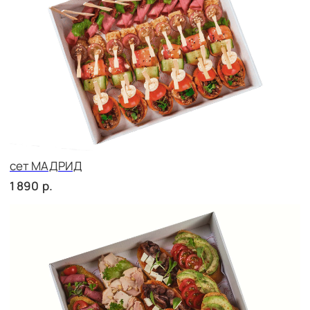
сет СЭНДВИЧ
р.
1 830
сет ПИККОЛО
р.
1 600