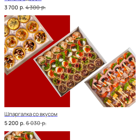
Девичий каприз
р.
р.
5 300
6 130
Дорогая, вечером не жди...
р.
р.
5 000
5 830