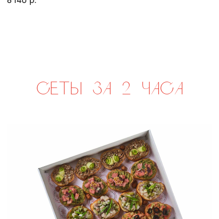
сет ЛУККА
р.
2 010