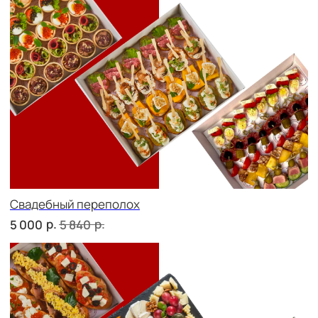
Детская тусовка
р.
р.
4 500
5 260
В гостях у пятницы
р.
р.
5 000
5 790