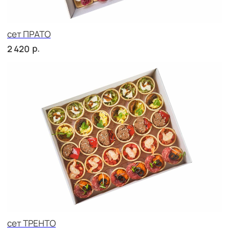
Брускетта с салями
р.
210
Брускетта с говядиной
р.
210