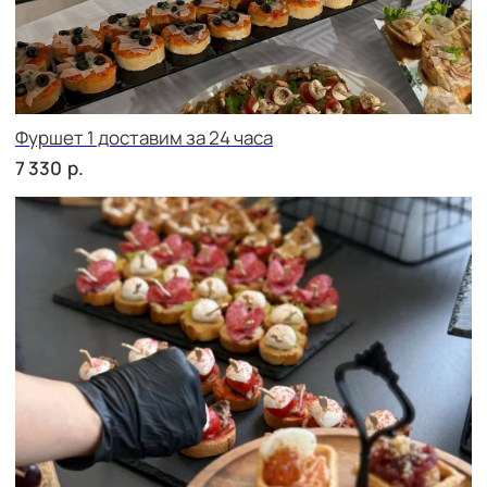
сет ФОРЛИ
р.
2 230
сет ФАЭНЦА
р.
1 710