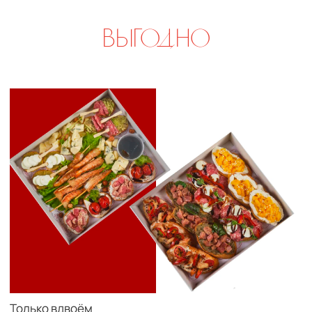
Свадебный переполох
р.
р.
5 000
5 840