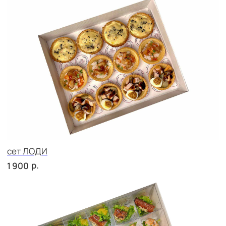
сет САРИ
р.
1 950