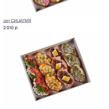
сет МИЛАН
р.
2 060
сет САЛЕРНО
р.
2 060