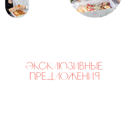
Только вдвоём
р.
р.
3 700
4 300
Шпаргалка со вкусом
р.
р.
5 200
6 030