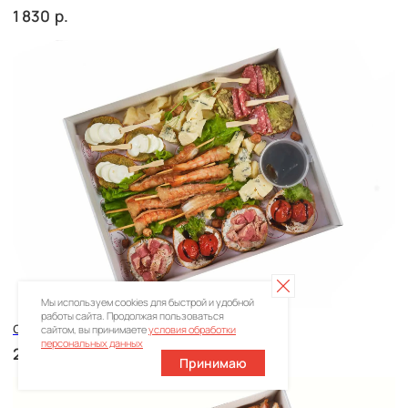
Брускетта с яичным муссом
р.
210
Мы используем cookies для быстрой и удобной
работы сайта. Продолжая пользоваться
сайтом, вы принимаете
условия обработки
персональных данных
Принимаю
Брускетта с креветкой
р.
250