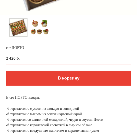
сет ПОРТО
2 420
р.
В корзину
ФЕДЕРАЛЬНАЯ СЕТЬ
В сет ПОРТО входит:
ОНЛАЙН-РЕСТОРАНОВ
ANTI-PASTO
-6 тарталеток с муссом из авокадо и говядиной
-6 тарталеток с маслом из семги и красной икрой
-6 тарталеток со сливочной моцареллой, черри и соусом Песто
-6 тарталеток с королевской креветкой в сырном облаке
-6 тарталеток с воздушным паштетом и карамельным луком