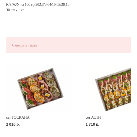
К/Б/Ж/У на 100 гр 202,3/9,64/10,03/20,15
30 шт - 1 кг
Смотрите также
сет ТОСКАНА
сет АСТИ
2 010
р.
1 710
р.