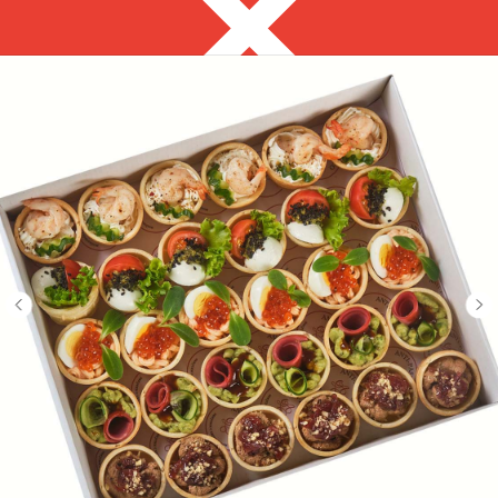
Тюмень
8 992 313 69 69
с 9:00 до 18:00
Выгодно
Фуршет за 24 часа
Сеты за 2 часа
Собери сам
ЗАКУСКИ ДЛЯ
ФУРШЕТА
на ваше мероприятие за 2 часа