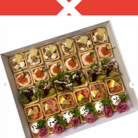
Тюмень
8 992 313 69 69
с 9:00 до 18:00
Выгодно
Фуршет за 24 часа
Сеты за 2 часа
Собери сам
ЗАКУСКИ ДЛЯ
ФУРШЕТА
на ваше мероприятие за 2 часа