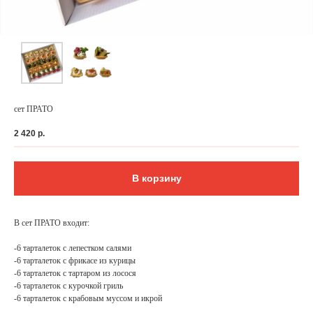
сет ПРАТО
2 420
р.
В корзину
ФЕДЕРАЛЬНАЯ СЕТЬ
В сет ПРАТО входит:
ОНЛАЙН-РЕСТОРАНОВ
ANTI-PASTO
-6 тарталеток с лепестком салями
-6 тарталеток с фрикасе из курицы
-6 тарталеток с тартаром из лосося
-6 тарталеток с курочкой гриль
-6 тарталеток с крабовым муссом и икрой