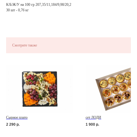
К/Б/Ж/У на 100 гр 207,35/11,184/9,98/20,2
30 шт - 0,76 кг
Смотрите также
Сырное плато
сет ЛОДИ
2 290
р.
1 900
р.