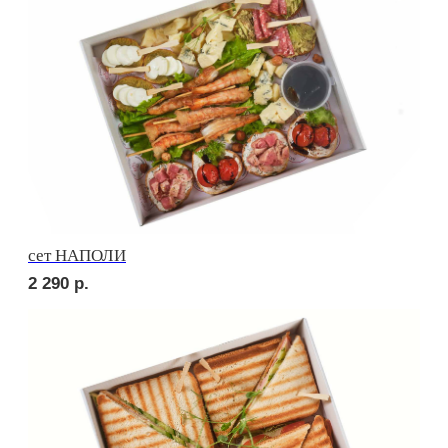
Брускетта с яичным муссом
210
р.
Брускетта с креветкой
250
р.