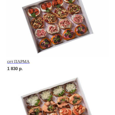
2 420
р.
сет ВЕНЕТО
1 710
р.