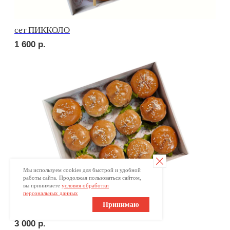
ПОПРОБУЙТЕ
КРАСОТУ НА ВКУС
Ваше имя
Мы используем cookies для быстрой и удобной
работы сайта. Продолжая пользоваться сайтом,
+7
вы принимаете
условия обработки
персональных данных
Принимаю
Оставьте номер телефона и получите
индивидуальное меню для Вашего мероприятия
Отправляя заявку, вы принимаете
условия обработки
персональных данных