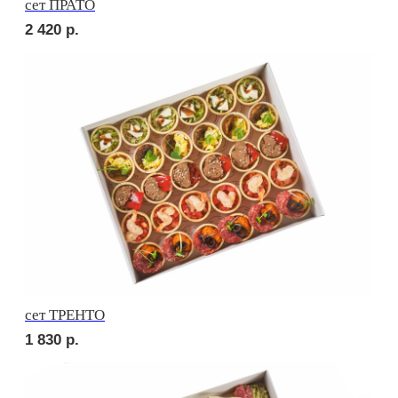
Брускетта с салями
210
р.
Брускетта с говядиной
210
р.