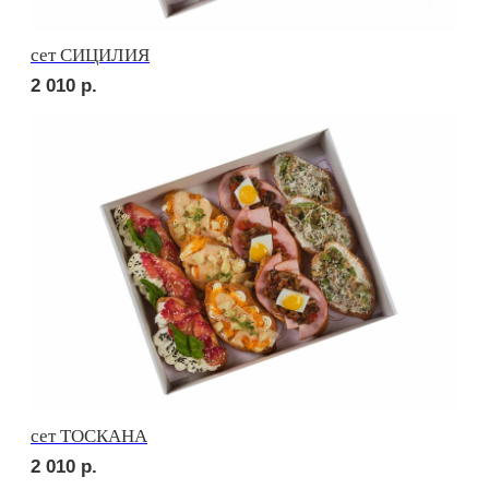
сет РОМА
2 060
р.