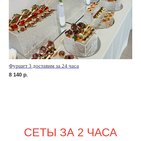
сет БЕРГАМО
1 710
р.
сет ЛУККА
2 010
р.