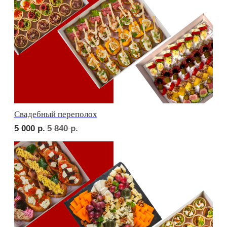
Детская тусовка
4 500
р.
5 260
р.
В гостях у пятницы
5 000
р.
5 790
р.
ФУРШЕТ ЗА 24 ЧАСА