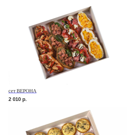
сет МОДЕНА
1 600
р.
сет САРИ
1 950
р.