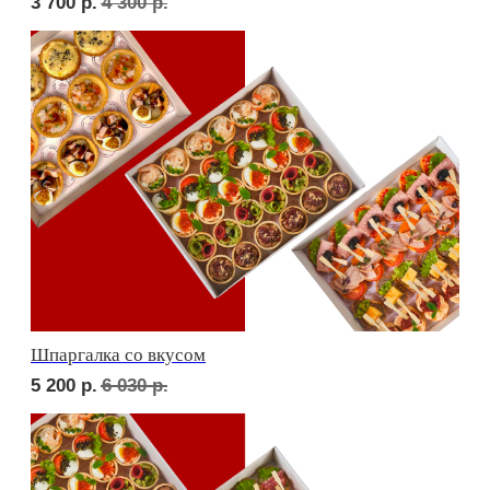
Дорогая, вечером не жди...
5 000
р.
5 830
р.