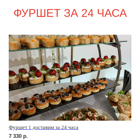
сет ПАРМА
1 830
р.
сет ФОРЛИ
2 230
р.