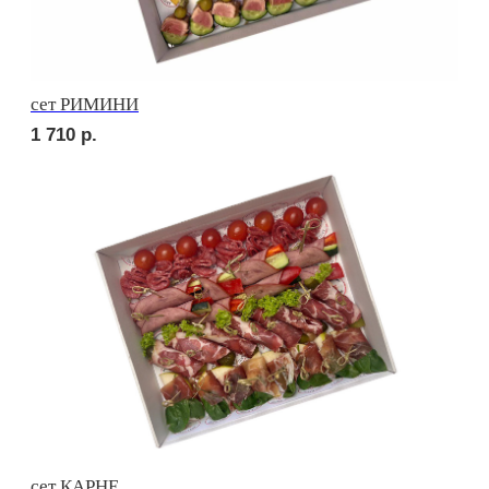
сет ПРАТО
2 420
р.
сет ТРЕНТО
1 830
р.