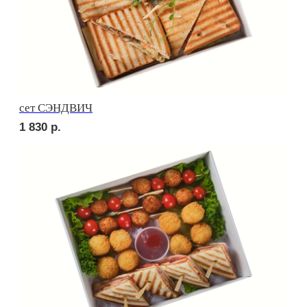
Брускетта с треской
250
р.
Брускетта с красной икрой
250
р.