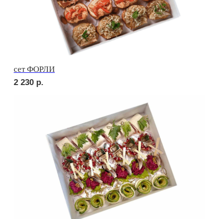
сет МАДРИД
1 890
р.
сет ПАЛЕРМО
2 010
р.