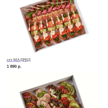
сет ПИККОЛО
1 600
р.
сет БУРГЕР
3 000
р.