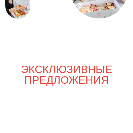
Только вдвоём
3 700
р.
4 300
р.
Шпаргалка со вкусом
5 200
р.
6 030
р.