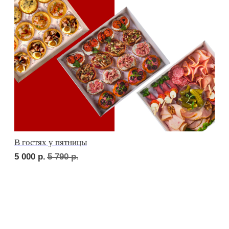
сет ТУРИН
1 710
р.