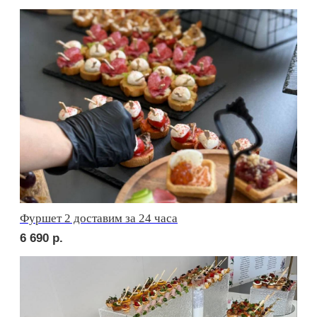
сет ФАЭНЦА
1 710
р.
сет АСТИ
1 710
р.