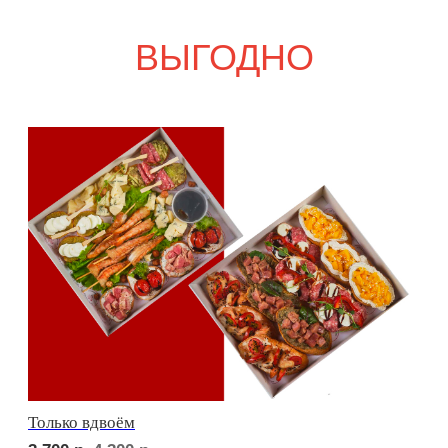
Свадебный переполох
5 000
р.
5 840
р.
Девичий каприз
5 300
р.
6 130
р.