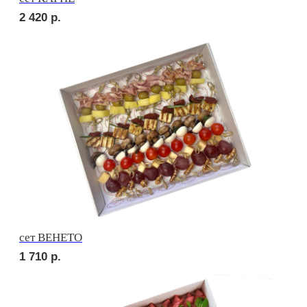
сет НАПОЛИ
2 290
р.
сет СЭНДВИЧ
1 830
р.