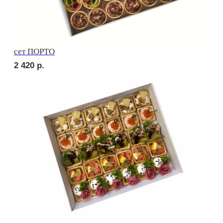
Брускетта с карбонадом
210
р.
Брускетта с курицей
210
р.