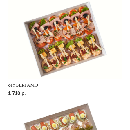
сет ВЕРОНА
2 010
р.
сет ЛОДИ
1 900
р.