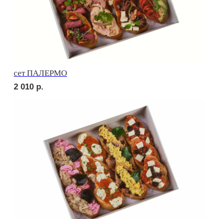
сет МИЛАН
2 060
р.
сет САЛЕРНО
2 060
р.