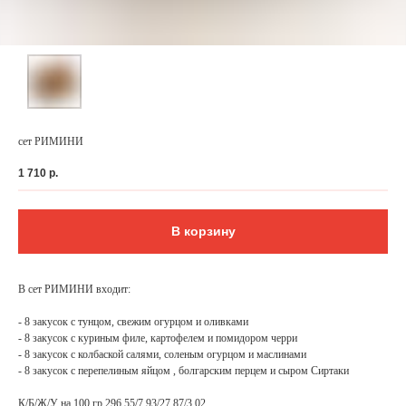
сет РИМИНИ
1 710
р.
В корзину
ФЕДЕРАЛЬНАЯ СЕТЬ
В сет РИМИНИ входит:
ОНЛАЙН-РЕСТОРАНОВ
ANTI-PASTO
- 8 закусок с тунцом, свежим огурцом и оливками
- 8 закусок с куриным филе, картофелем и помидором черри
- 8 закусок с колбаской салями, соленым огурцом и маслинами
- 8 закусок с перепелиным яйцом , болгарским перцем и сыром Сиртаки
К/Б/Ж/У на 100 гр 296,55/7,93/27,87/3,02