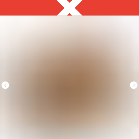
Тюмень
8 992 313 69 69
с 9:00 до 18:00
Выгодно
Фуршет за 24 часа
Сеты за 2 часа
Собери сам
ЗАКУСКИ ДЛЯ
ФУРШЕТА
на ваше мероприятие за 2 часа