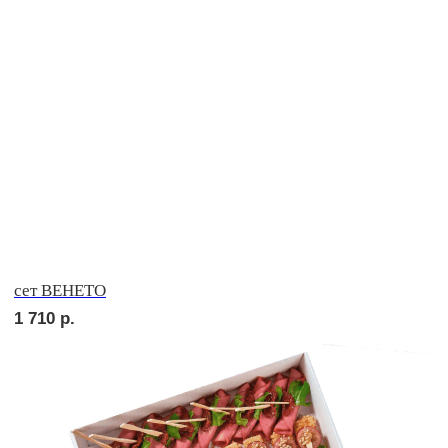
сет НАПОЛИ
2 290
р.
сет СЭНДВИЧ
1 830
р.