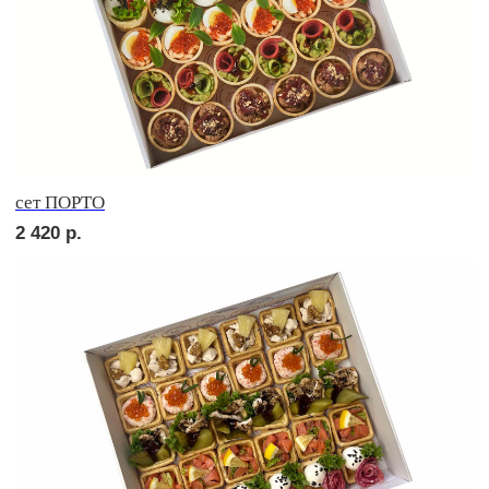
Брускетта с карбонадом
210
р.
Брускетта с курицей
210
р.