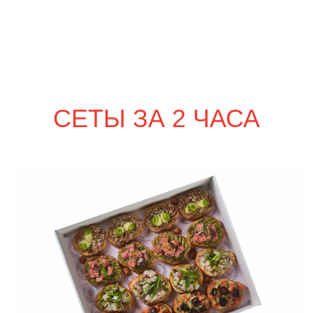
сет ЛУККА
2 010
р.