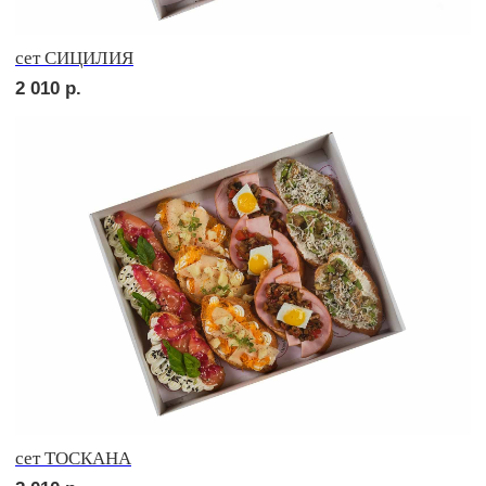
сет САЛЕРНО
2 060
р.
сет РОМА
2 060
р.