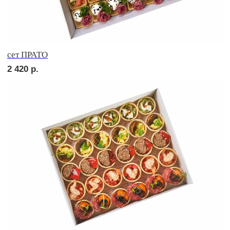
Брускетта с салями
210
р.