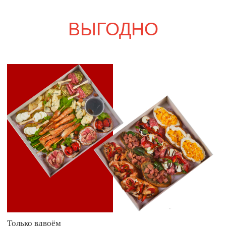
Свадебный переполох
5 000
р.
5 840
р.