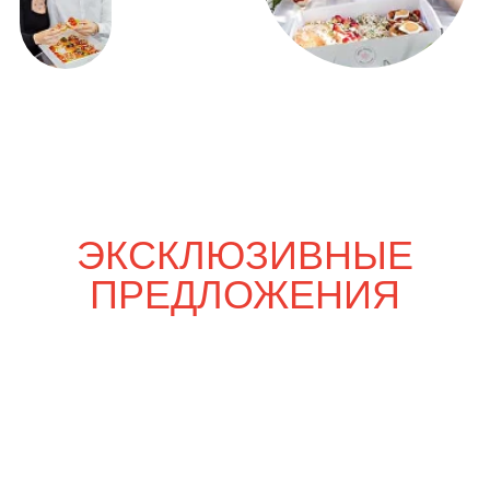
Только вдвоём
3 700
р.
4 300
р.
Шпаргалка со вкусом
5 200
р.
6 030
р.