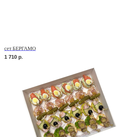
сет ВЕРОНА
2 010
р.
сет ЛОДИ
1 900
р.