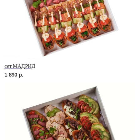
сет ПИККОЛО
1 600
р.
сет БУРГЕР
3 000
р.