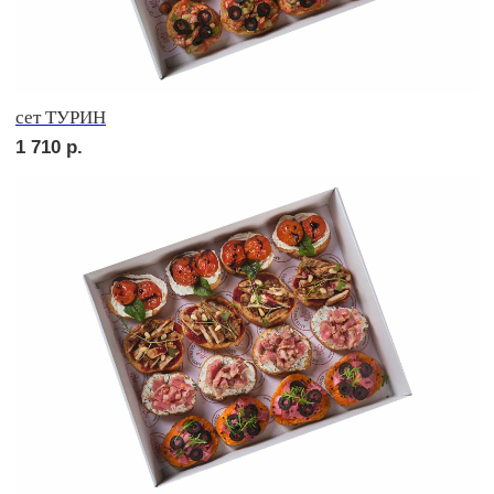
сет РИМИНИ
1 710
р.
сет КАРНЕ
2 420
р.