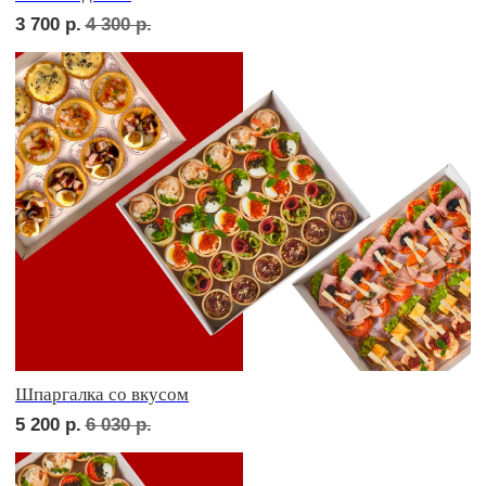
Девичий каприз
5 300
р.
6 130
р.
Дорогая, вечером не жди...
5 000
р.
5 830
р.