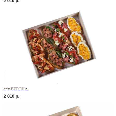
сет МОДЕНА
1 600
р.
сет САРИ
1 950
р.