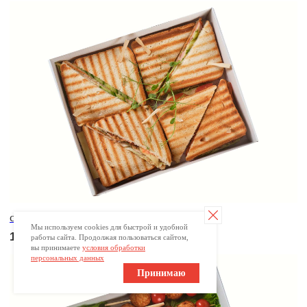
Брускетта с креветкой
250
р.
Мы используем cookies для быстрой и удобной
работы сайта. Продолжая пользоваться сайтом,
вы принимаете
условия обработки
Брускетта с треской
персональных данных
250
р.
Принимаю