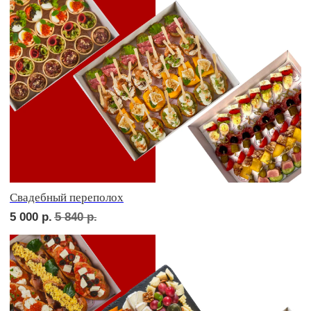
Детская тусовка
4 500
р.
5 260
р.
В гостях у пятницы
5 000
р.
5 790
р.