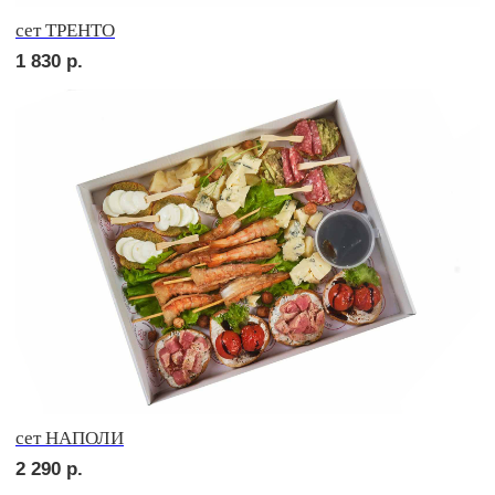
Брускетта с говядиной
210
р.
Брускетта с яичным муссом
210
р.