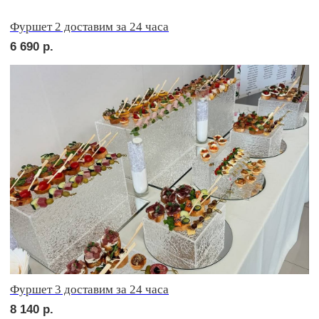
сет АСТИ
1 710
р.
сет БЕРГАМО
1 710
р.