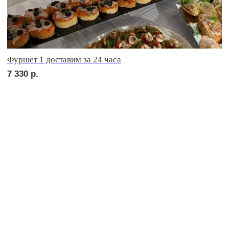
сет ФОРЛИ
2 230
р.
сет ФАЭНЦА
1 710
р.