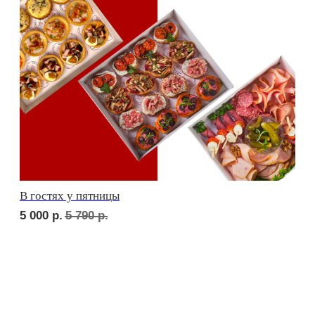
сет ТУРИН
1 710
р.