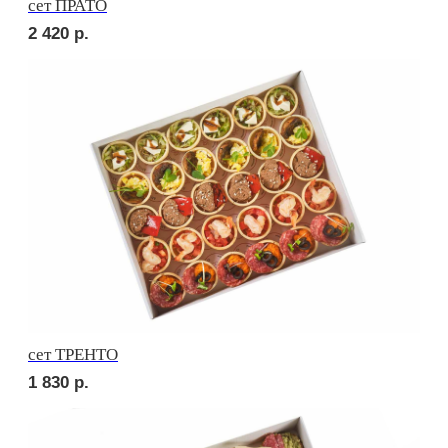
Брускетта с салями
210
р.
Брускетта с говядиной
210
р.