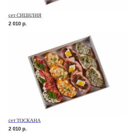
сет РОМА
2 060
р.