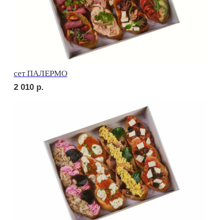
сет МИЛАН
2 060
р.
сет САЛЕРНО
2 060
р.