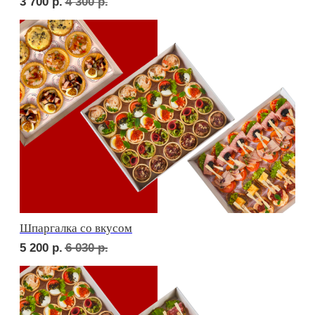
Дорогая, вечером не жди...
5 000
р.
5 830
р.