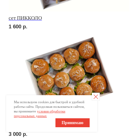
ПОПРОБУЙТЕ
КРАСОТУ НА ВКУС
Ваше имя
Мы используем cookies для быстрой и удобной
работы сайта. Продолжая пользоваться сайтом,
+7
вы принимаете
условия обработки
персональных данных
Принимаю
Оставьте номер телефона и получите
индивидуальное меню для Вашего мероприятия
Отправляя заявку, вы принимаете
условия обработки
персональных данных