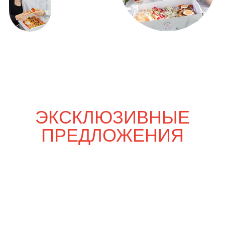
Только вдвоём
3 700
р.
4 300
р.
Шпаргалка со вкусом
5 200
р.
6 030
р.