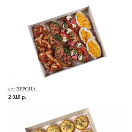
сет МОДЕНА
1 600
р.
сет САРИ
1 950
р.