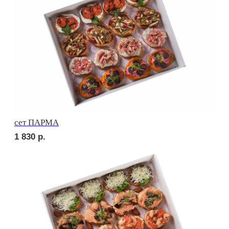
2 420
р.
сет ВЕНЕТО
1 710
р.