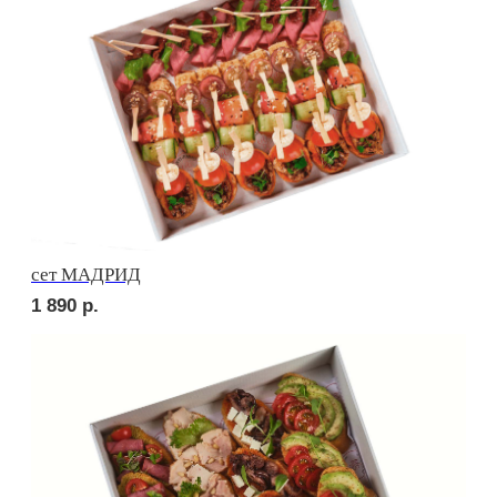
сет ПИККОЛО
1 600
р.
сет БУРГЕР
3 000
р.