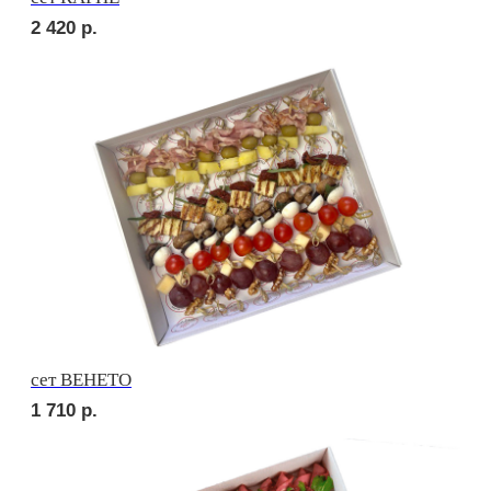
сет НАПОЛИ
2 290
р.
сет СЭНДВИЧ
1 830
р.