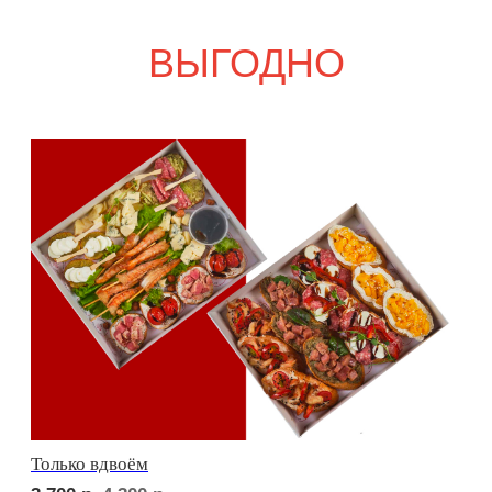
Свадебный переполох
5 000
р.
5 840
р.
Девичий каприз
5 300
р.
6 130
р.