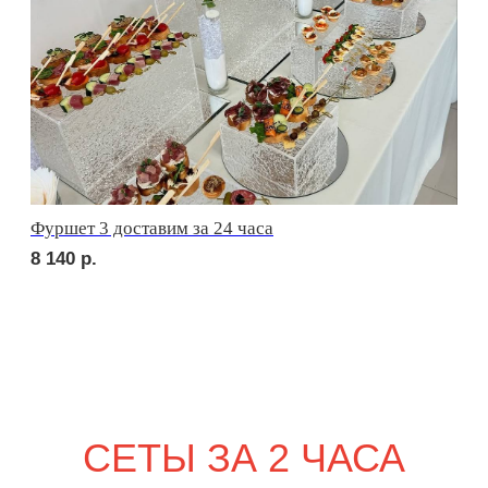
сет БЕРГАМО
1 710
р.
сет ЛУККА
2 010
р.