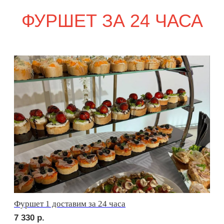
сет ПАРМА
1 830
р.
сет ФОРЛИ
2 230
р.