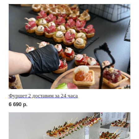
сет ФАЭНЦА
1 710
р.
сет АСТИ
1 710
р.