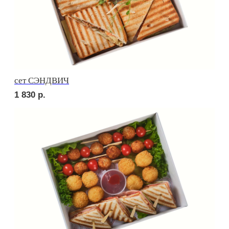
Брускетта с треской
250
р.
Брускетта с красной икрой
250
р.