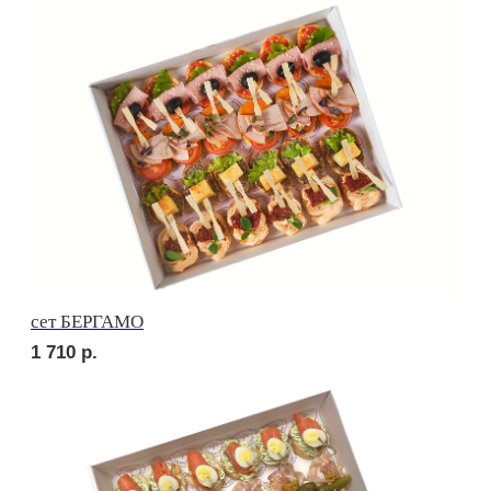
сет ВЕРОНА
2 010
р.
сет ЛОДИ
1 900
р.