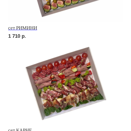
сет ПРАТО
2 420
р.
сет ТРЕНТО
1 830
р.