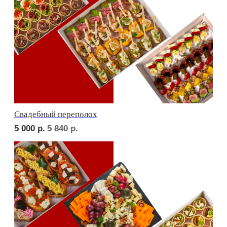
Детская тусовка
4 500
р.
5 260
р.
В гостях у пятницы
5 000
р.
5 790
р.
ФУРШЕТ ЗА 24 ЧАСА