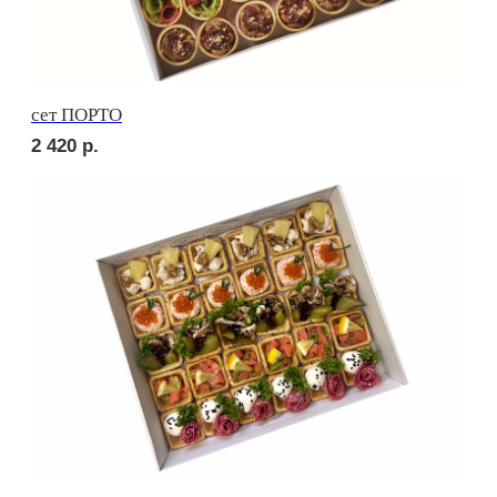
Брускетта с карбонадом
210
р.
Брускетта с курицей
210
р.