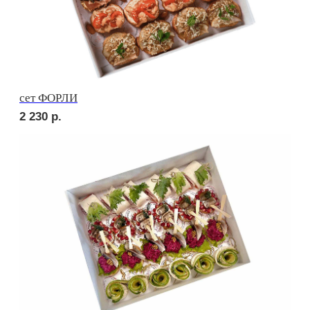
сет МАДРИД
1 890
р.
сет ПАЛЕРМО
2 010
р.