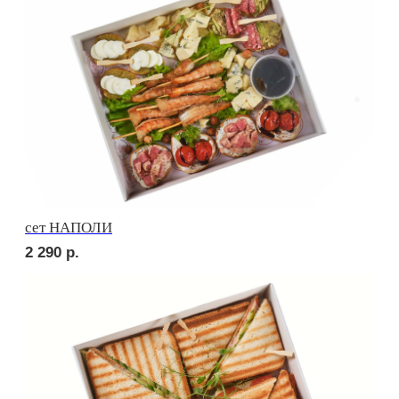
Брускетта с яичным муссом
210
р.
Брускетта с креветкой
250
р.