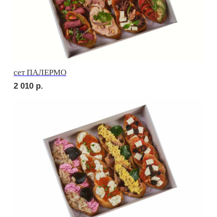
сет МИЛАН
2 060
р.
сет САЛЕРНО
2 060
р.