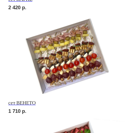
сет НАПОЛИ
2 290
р.
сет СЭНДВИЧ
1 830
р.