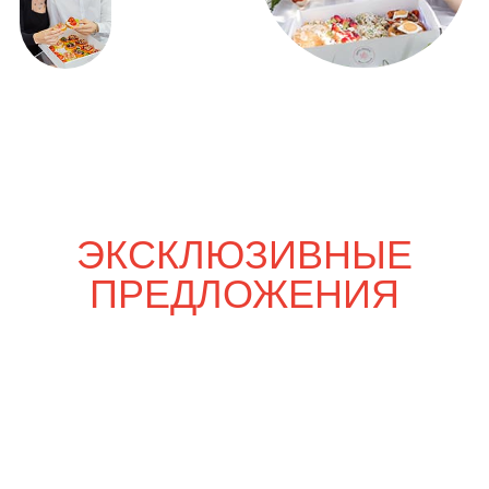
Только вдвоём
3 700
р.
4 300
р.
Шпаргалка со вкусом
5 200
р.
6 030
р.