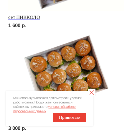
ПОПРОБУЙТЕ
КРАСОТУ НА ВКУС
Ваше имя
Мы используем cookies для быстрой и удобной
работы сайта. Продолжая пользоваться
+7
сайтом, вы принимаете
условия обработки
персональных данных
Принимаю
Оставьте номер телефона и получите
индивидуальное меню для Вашего мероприятия
Отправляя заявку, вы принимаете
условия обработки
персональных данных