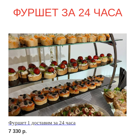
сет ПАРМА
1 830
р.
сет ФОРЛИ
2 230
р.