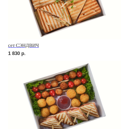
Брускетта с треской
250
р.
Брускетта с красной икрой
250
р.