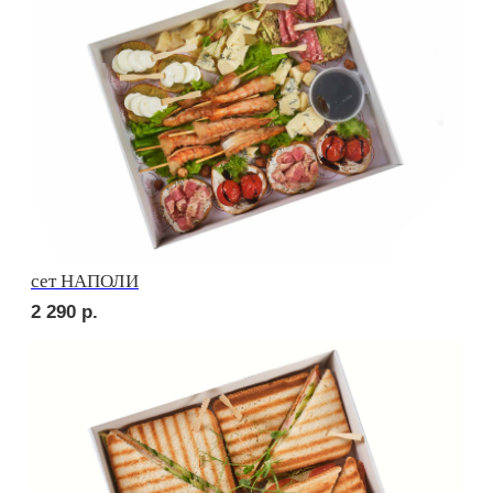
Брускетта с яичным муссом
210
р.
Брускетта с креветкой
250
р.