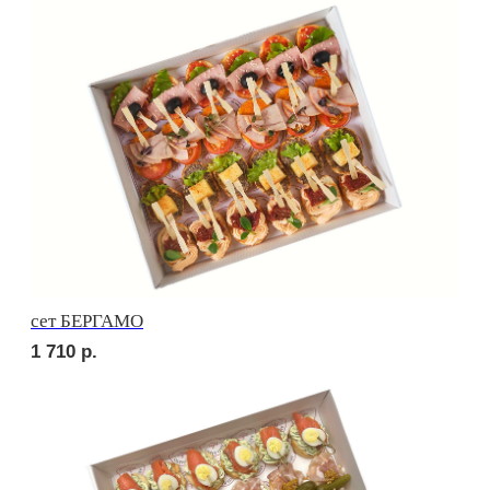
сет ВЕРОНА
2 010
р.
сет ЛОДИ
1 900
р.