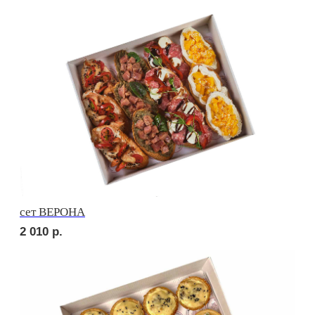
сет МОДЕНА
1 600
р.
сет САРИ
1 950
р.