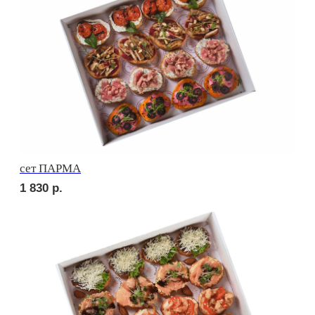
2 420
р.
сет ВЕНЕТО
1 710
р.