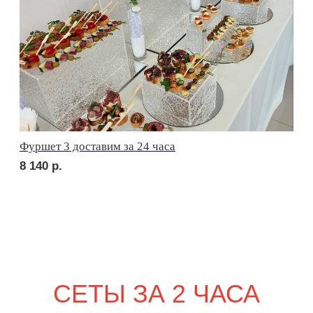
сет БЕРГАМО
1 710
р.
сет ЛУККА
2 010
р.