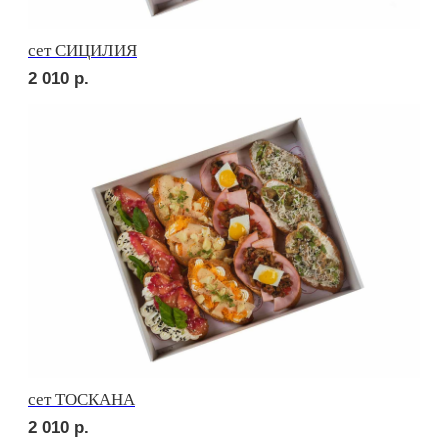
сет РОМА
2 060
р.