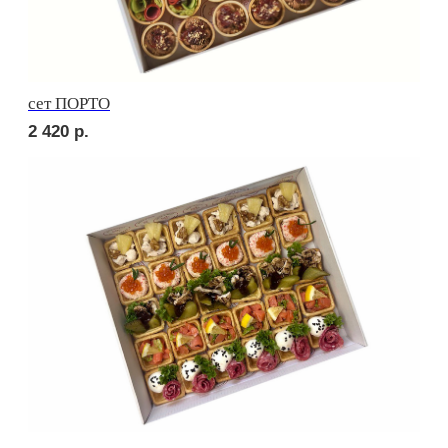
Брускетта с карбонадом
210
р.
Брускетта с курицей
210
р.