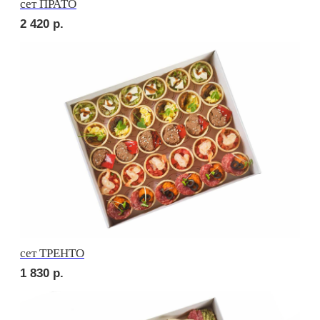
Брускетта с салями
210
р.
Брускетта с говядиной
210
р.