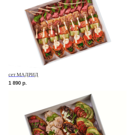
сет ПИККОЛО
1 600
р.
сет БУРГЕР
3 000
р.