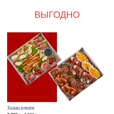
Свадебный переполох
5 000
р.
5 840
р.
Девичий каприз
5 300
р.
6 130
р.