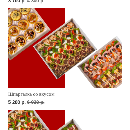
Дорогая, вечером не жди...
5 000
р.
5 830
р.