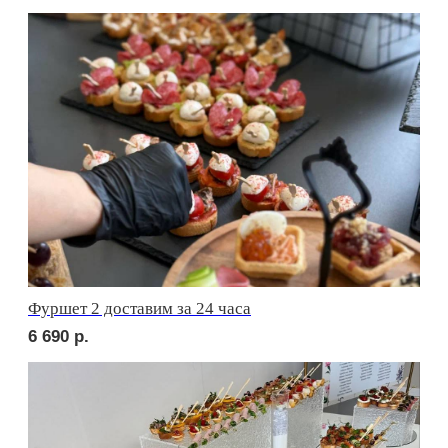
сет ФАЭНЦА
1 710
р.
сет АСТИ
1 710
р.