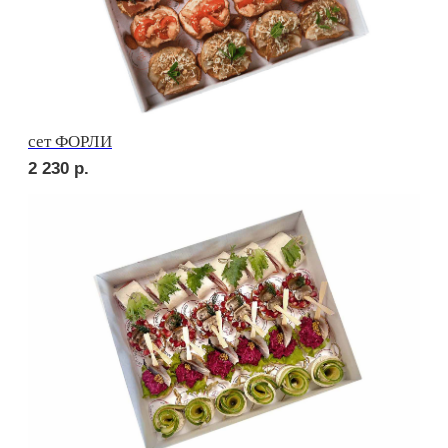
сет МАДРИД
1 890
р.
сет ПАЛЕРМО
2 010
р.