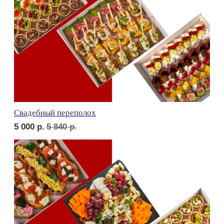
Детская тусовка
4 500
р.
5 260
р.
В гостях у пятницы
5 000
р.
5 790
р.
ФУРШЕТ ЗА 24 ЧАСА