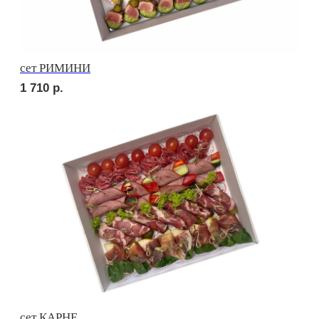
сет ПРАТО
2 420
р.
сет ТРЕНТО
1 830
р.