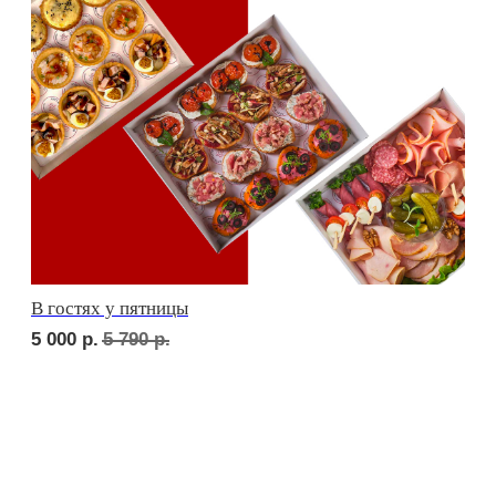
сет ТУРИН
1 710
р.