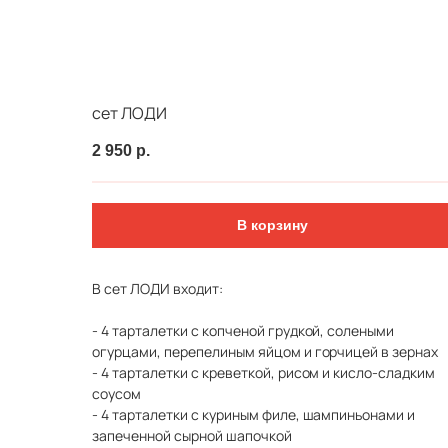
Выгодно
Фуршет за 24 часа
Сеты за 2 ч
сет ЛОДИ
2 950
р.
В корзину
В сет ЛОДИ входит:
- 4 тарталетки с копченой грудкой, солеными
огурцами, перепелиным яйцом и горчицей в зернах
- 4 тарталетки с креветкой, рисом и кисло-сладким
соусом
- 4 тарталетки с куриным филе, шампиньонами и
запеченной сырной шапочкой