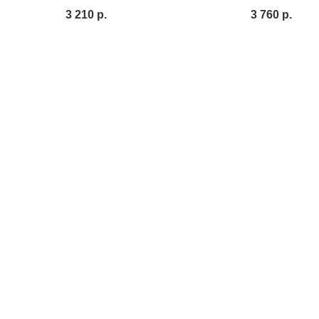
3 210
р.
3 760
р.