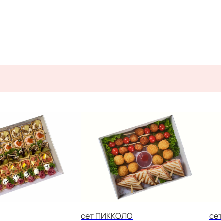
Я
сет ПИККОЛО
се