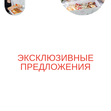
Только вдвоём
р.
р.
5 800
6 720
Шпаргалка со вкусом
р.
р.
8 000
9 380