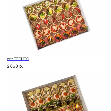
Брускетта с карбонадом
р.
320