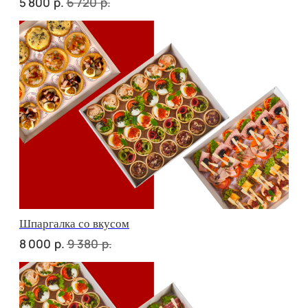
Дорогая, вечером не жди...
р.
р.
7 800
9 090