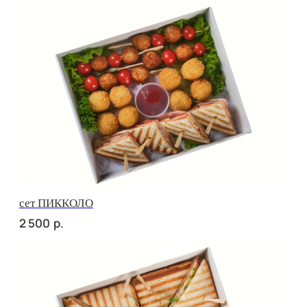
Брускетта с креветкой
р.
390
Брускетта с треской
р.
390