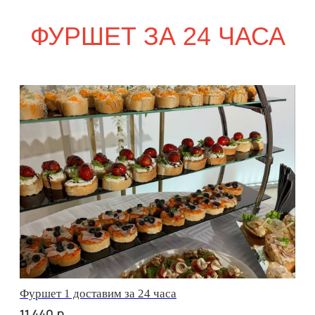
сет ПАРМА
р.
2 860
сет ФАЭНЦА
р.
2 670