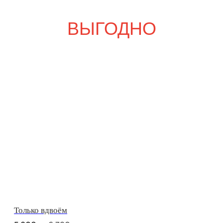
Свадебный переполох
р.
р.
7 800
9 100
Девичий каприз
р.
р.
8 000
9 370