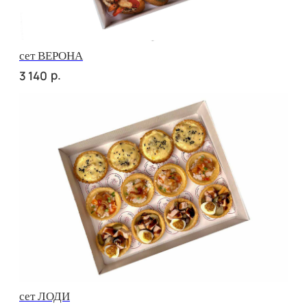
р.
3 210
сет РОМА
р.
3 210