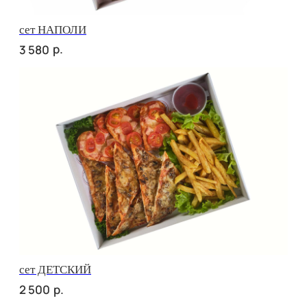
Брускетта с говядиной
р.
320
Брускетта со яичным муссом
р.
320