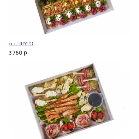
Брускетта с курицей
р.
320
Брускетта с салями
р.
320