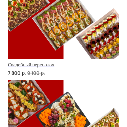
Детская тусовка
р.
р.
7 000
8 210
В гостях у пятницы
р.
р.
7 700
9 020
ФУРШЕТ ЗА 24 ЧАСА