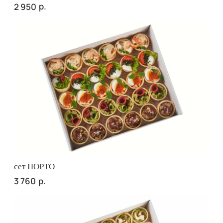
сет МОДЕНА
р.
2 500
Сырное плато
р.
3 370
СОБЕРИ САМ