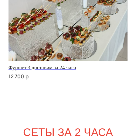
сет ЛУККА
р.
3 150
сет РИМИНИ
р.
2 670