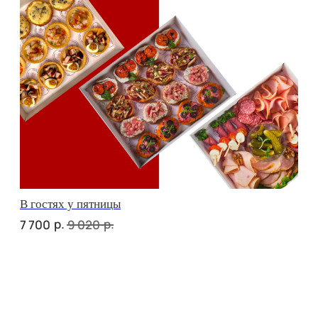
сет ТУРИН
р.
2 670