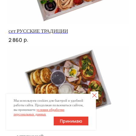
КРАСОТУ НА ВКУС
Ваше имя
+7
Оставьте номер телефона и получите
индивидуальное меню для Вашего мероприятия
Отправляя заявку, вы принимаете
условия обработки
персональных данных
Отправить заявку
Мы используем cookies для быстрой и удобной
работы сайта. Продолжая пользоваться сайтом,
вы принимаете
условия обработки
персональных данных
Принимаю