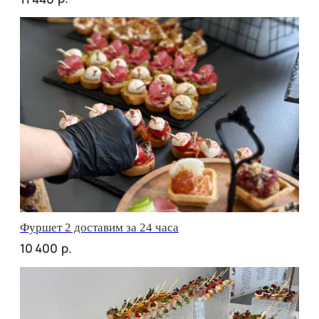
сет АСТИ
р.
2 670
сет БЕРГАМО
р.
2 670