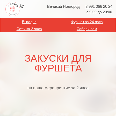
Великий Новгород
8 991 066 20 24
с 9:00 до 20:00
Выгодно
Фуршет за 24 часа
Сеты за 2 часа
Собери сам
ЗАКУСКИ ДЛЯ
ФУРШЕТА
на ваше мероприятие за 2 часа