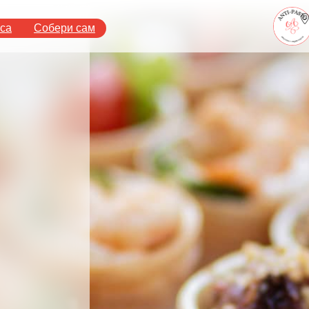
аса
Собери сам