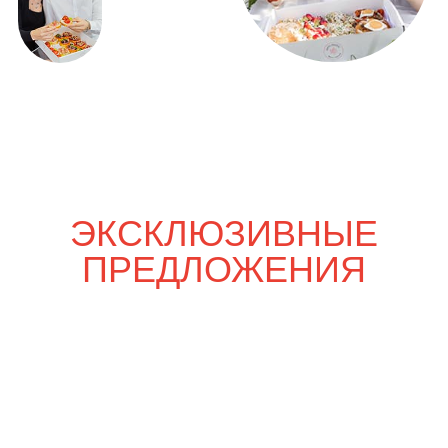
Только вдвоём
4 000
р.
4 700
р.
Шпаргалка со вкусом
5 820
р.
6 850
р.