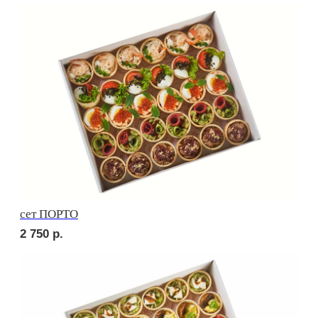
сет РОМА
2 550
р.
Сырное плато
2 550
р.
СОБЕРИ САМ