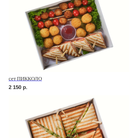
Брускетта с креветкой
250
р.
Брускетта с треской
250
р.