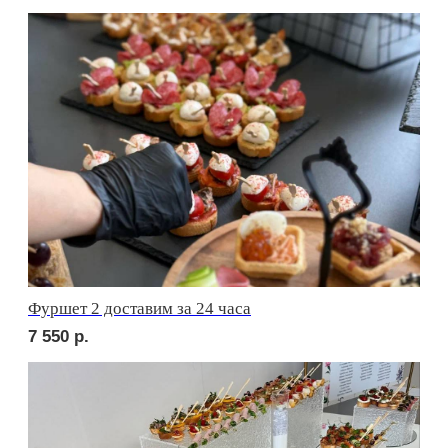
сет АСТИ
1 950
р.
сет БЕРГАМО
1 950
р.