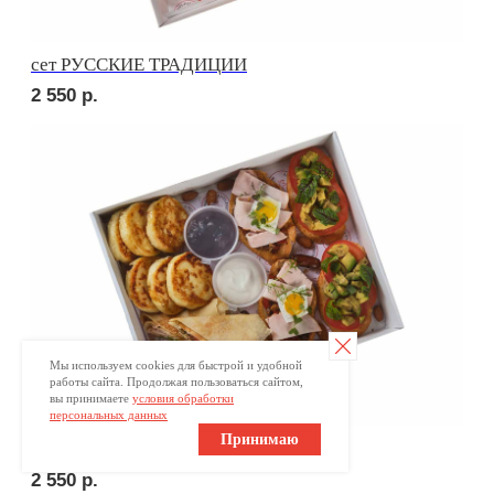
Ваше имя
+7
Оставьте номер телефона и получите
индивидуальное меню для Вашего мероприятия
Отправляя заявку, вы принимаете
условия обработки
персональных данных
Отправить заявку
Мы используем cookies для быстрой и удобной
работы сайта. Продолжая пользоваться сайтом,
вы принимаете
условия обработки
персональных данных
Принимаю