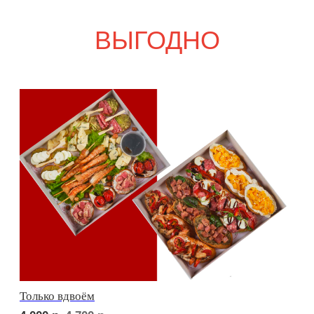
Свадебный переполох
5 700
р.
6 650
р.
Девичий каприз
6 000
р.
6 950
р.