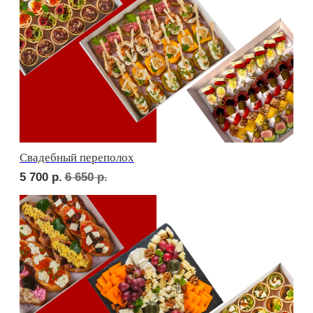
Детская тусовка
5 900
р.
6 850
р.
В гостях у пятницы
5 600
р.
6 550
р.
ФУРШЕТ ЗА 24 ЧАСА