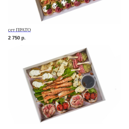
Брускетта с курицей
210
р.
Брускетта с салями
210
р.