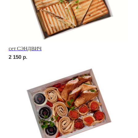
Брускетта с красной икрой
250
р.
ПОПРОБУЙТЕ
КРАСОТУ НА ВКУС