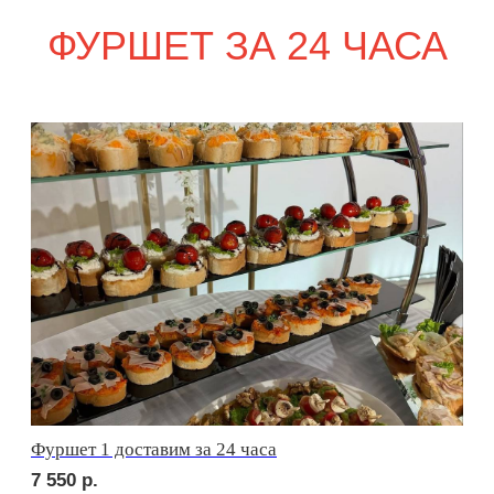
сет ПАРМА
1 850
р.
сет ФАЭНЦА
1 950
р.