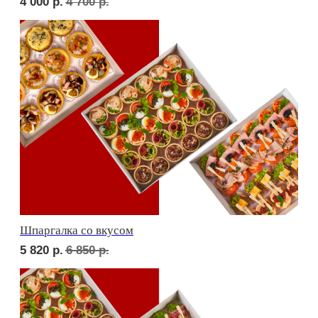
Дорогая, вечером не жди...
6 000
р.
6 950
р.