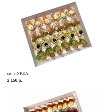
сет ПОРТО
2 750
р.
сет ТРЕНТО
2 250
р.