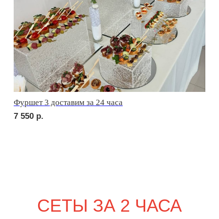
сет ЛУККА
2 150
р.
сет РИМИНИ
1 950
р.