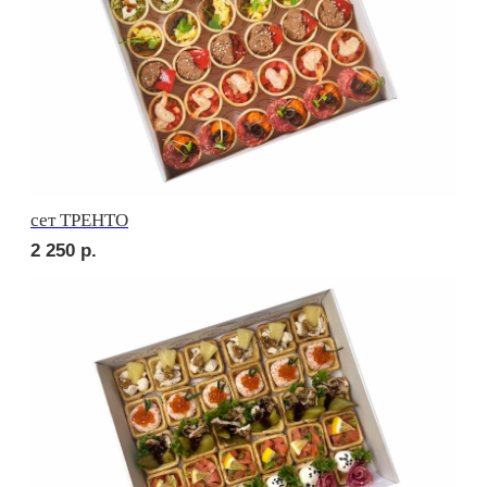
Брускетта с карбонадом
210
р.