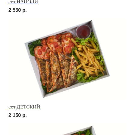
Брускетта с говядиной
210
р.
Брускетта с яичным муссом
210
р.