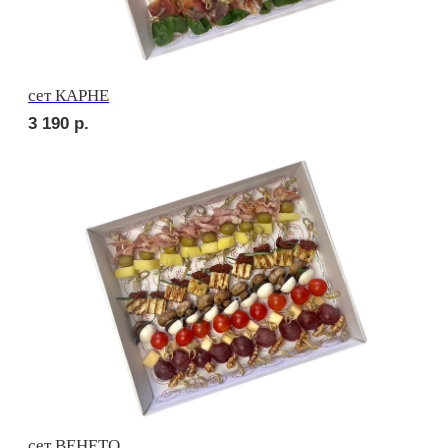
сет НАПОЛИ
2 550
р.
сет ДЕТСКИЙ
2 150
р.