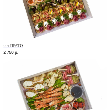
Брускетта с курицей
210
р.
Брускетта с салями
210
р.