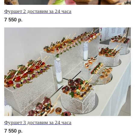
сет БЕРГАМО
1 950
р.
сет ЛУККА
2 150
р.