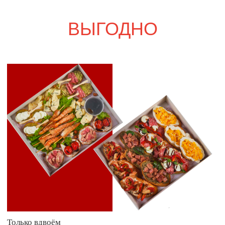
Свадебный переполох
5 700
р.
6 650
р.