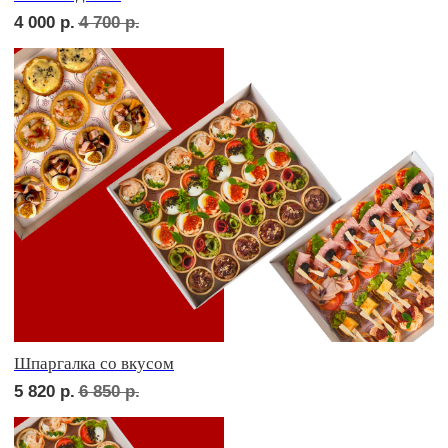
Девичий каприз
6 000
р.
6 950
р.
Дорогая, вечером не жди...
6 000
р.
6 950
р.