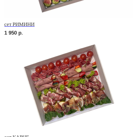
сет ПРАТО
2 750
р.
сет НАПОЛИ
2 550
р.