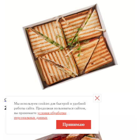
Брускетта с треской
250
р.
Мы используем cookies для быстрой и удобной
работы сайта. Продолжая пользоваться сайтом,
вы принимаете
условия обработки
Брускетта с красной икрой
персональных данных
250
р.
Принимаю