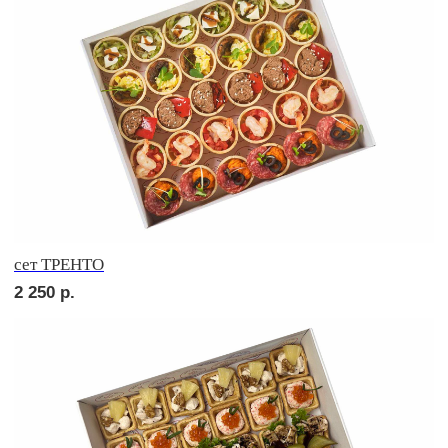
СОБЕРИ САМ
Брускетта с карбонадом
210
р.