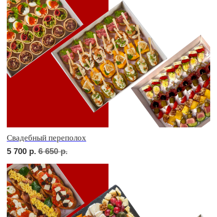
Детская тусовка
5 900
р.
6 850
р.
В гостях у пятницы
5 600
р.
6 550
р.