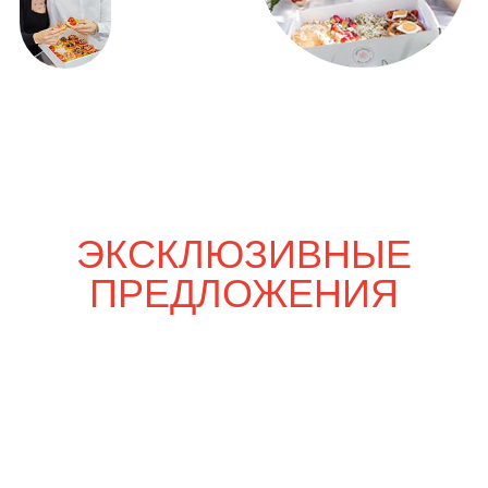
Только вдвоём
4 000
р.
4 700
р.
Шпаргалка со вкусом
5 820
р.
6 850
р.