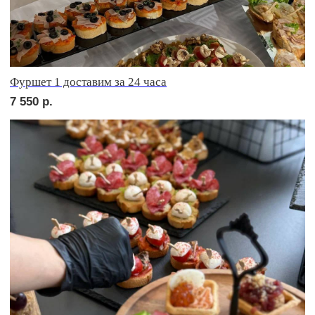
сет ФАЭНЦА
1 950
р.
сет АСТИ
1 950
р.