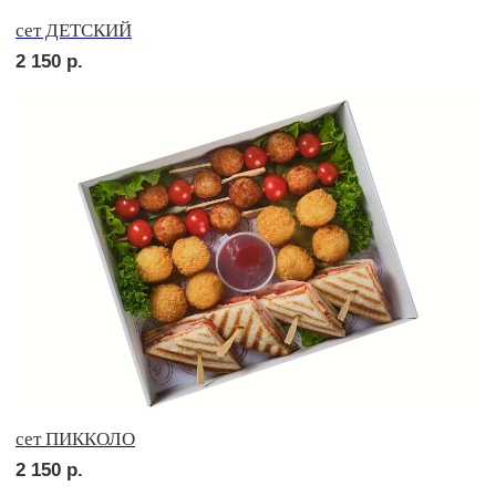
Брускетта с яичным муссом
210
р.
Брускетта с креветкой
250
р.