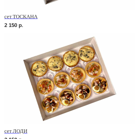
сет МИЛАН
2 550
р.
сет МАЧО
2 750
р.