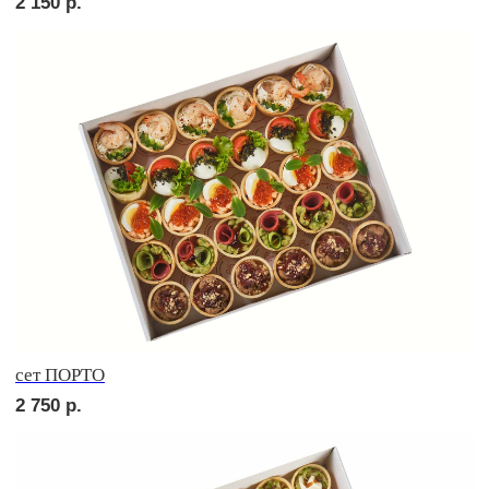
сет РОМА
2 550
р.
Сырное плато
2 550
р.