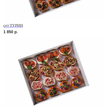
сет КАРНЕ
3 190
р.
сет ВЕНЕТО
1 710
р.