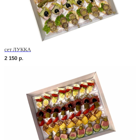
сет ПОРТО
2 750
р.
сет ТРЕНТО
2 250
р.