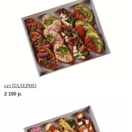
сет ПИККОЛО
2 150
р.
сет СЭНДВИЧ
2 150
р.