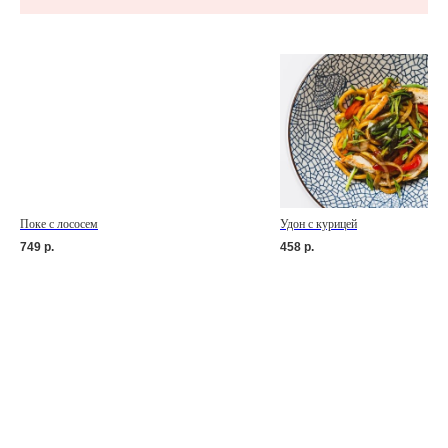
Поке с лососем
Удон с курицей
749
р.
458
р.