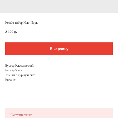
Комбо-набор Нью-Йорк
2 199
р.
В корзину
Бургер Классический
Бургер Чили
Том ям с курицей 2шт
ФЕДЕРАЛЬНАЯ СЕТЬ
Кола 1л
ОНЛАЙН-РЕСТОРАНОВ
ANTI-PASTO
Смотрите также