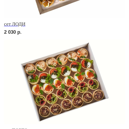
сет МОДЕНА
2 450
р.
Сырное плато
3 200
р.
СОБЕРИ САМ