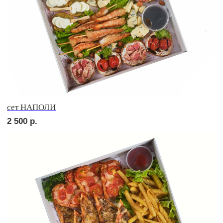
Брускетта с говядиной
210
р.
Брускетта с яичным муссом
210
р.