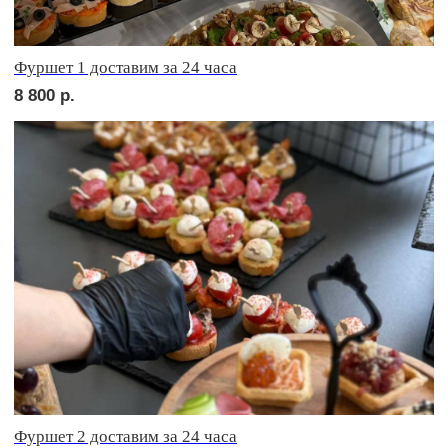
сет ФАЭНЦА
2 150
р.
сет АСТИ
2 150
р.