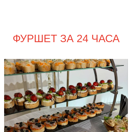
сет ПАРМА
2 350
р.
сет ФОРЛИ
2 350
р.