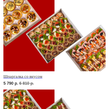
Дорогая, вечером не жди...
5 900
р.
6 910
р.
Детская тусовка
5 200
р.
6 050
р.