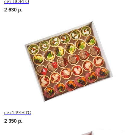
Брускетта с карбонадом
210
р.