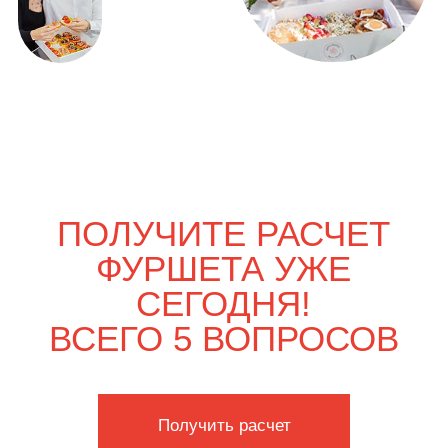
ВЫГОДНО
Только вдвоём
4 300
р.
4 950
р.