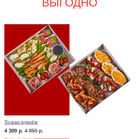
Свадебный переполох
6 000
р.
6 980
р.
Девичий каприз
6 500
р.
7 610
р.