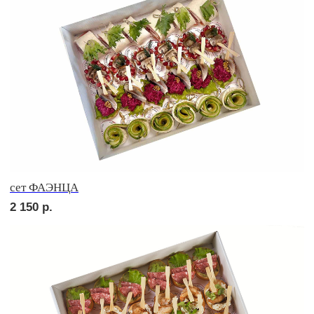
2 030
р.
сет ПОРТО
2 630
р.