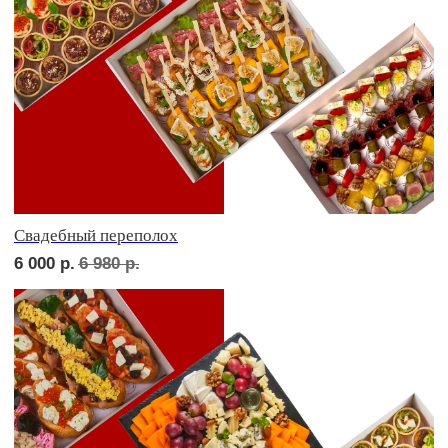
В гостях у пятницы
5 700
р.
6 590
р.
ФУРШЕТ ЗА 24 ЧАСА