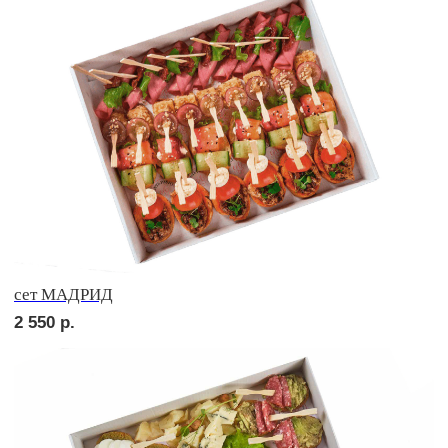
Брускетта с курицей
210
р.
Брускетта с салями
210
р.