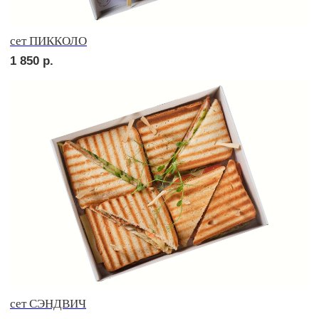
Брускетта с треской
250
р.
Брускетта с красной икрой
250
р.