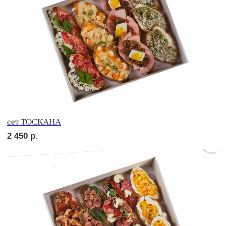
сет МИЛАН
2 350
р.
сет РОМА
2 210
р.