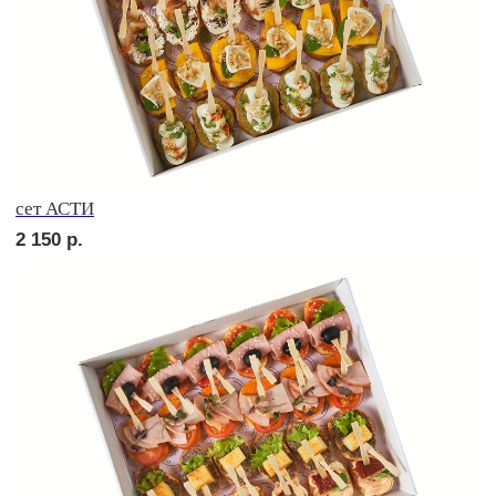
сет ТРЕНТО
2 350
р.
сет МАДРИД
2 550
р.