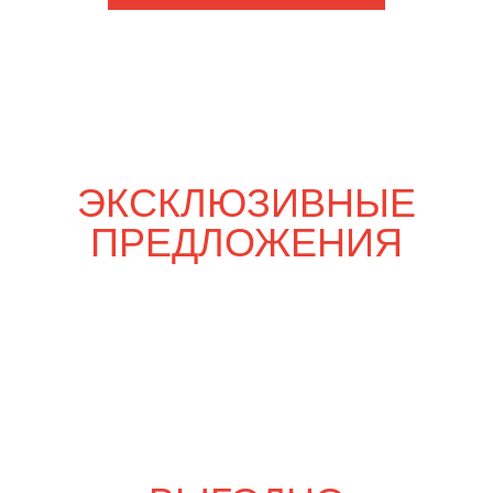
Шпаргалка со вкусом
5 790
р.
6 810
р.