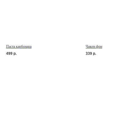
Паста карбонара
Чикен фри
499
р.
339
р.