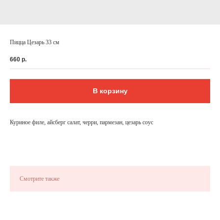
Пицца Цезарь 33 см
660
р.
В корзину
Куриное филе, айсберг салат, черри, пармезан, цезарь соус
ФЕДЕРАЛЬНАЯ СЕТЬ
ОНЛАЙН-РЕСТОРАНОВ
ANTI-PASTO
Смотрите также