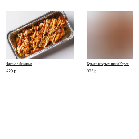
Фрайс с беконом
Куриные крылышки Корея
420
р.
935
р.