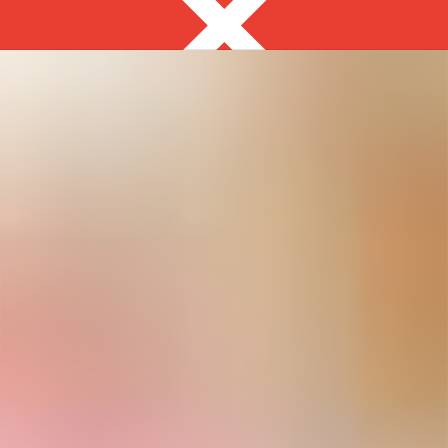
Якутск
8 914 306 31 33
с 9:00 до 23:00
Выгодно
Фуршет за 24 часа
Сеты за 2 часа
Собери сам
Роллы
Разное
Комбо-наборы
ЗАКУСКИ ДЛЯ
ФУРШЕТА
на ваше мероприятие за 2 часа