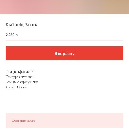
Комбо набор Бангкок
2 250
р.
В корзину
Филадельфия лайт
Темпура с курицей
Том ям с курицей 2шт
ФЕДЕРАЛЬНАЯ СЕТЬ
Кола 0,33 2 шт
ОНЛАЙН-РЕСТОРАНОВ
ANTI-PASTO
Смотрите также