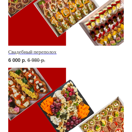
В гостях у пятницы
5 700
р.
6 590
р.
ФУРШЕТ ЗА 24 ЧАСА