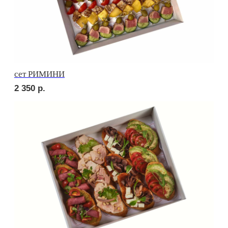
сет ДЕТСКИЙ
1 850
р.
сет ПИККОЛО
1 850
р.