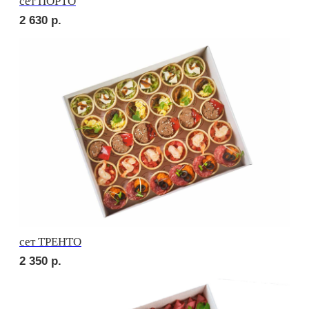
Брускетта с карбонадом
210
р.