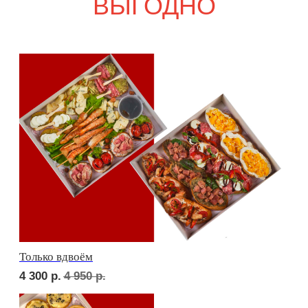
6 000
р.
6 980
р.
Девичий каприз
6 500
р.
7 610
р.