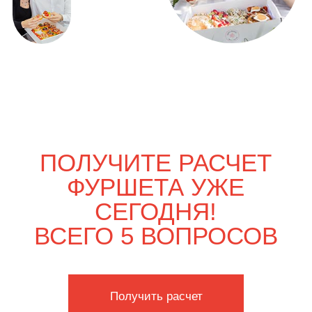
ВЫГОДНО
Только вдвоём
4 300
р.
4 950
р.