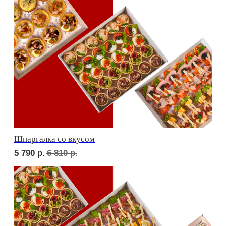
Дорогая, вечером не жди...
5 900
р.
6 910
р.
Детская тусовка
5 200
р.
6 050
р.