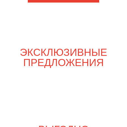
Шпаргалка со вкусом
5 790
р.
6 810
р.
Свадебный переполох