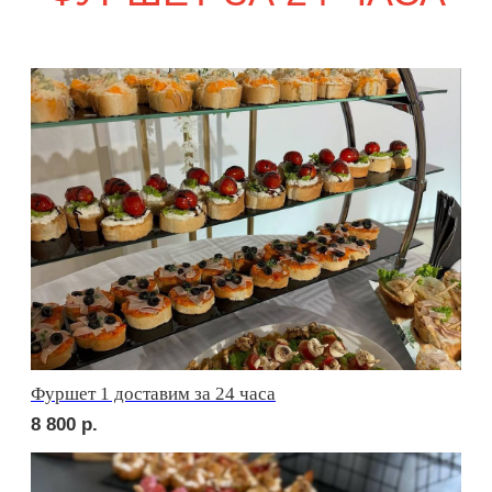
сет ФОРЛИ
2 350
р.
сет ФАЭНЦА
2 150
р.