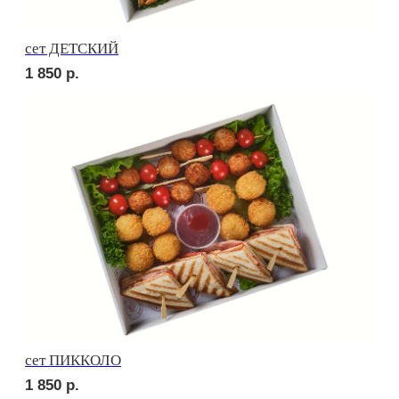
Брускетта с креветкой
250
р.
Брускетта с треской
250
р.