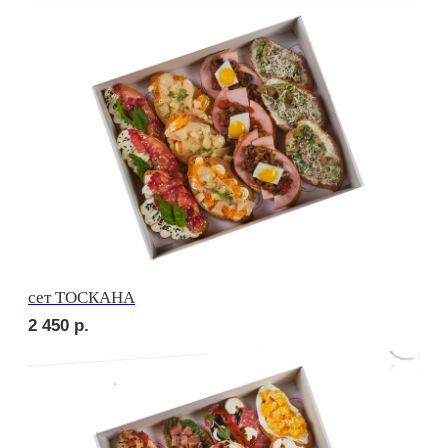
сет МИЛАН
2 350
р.
сет РОМА
2 210
р.