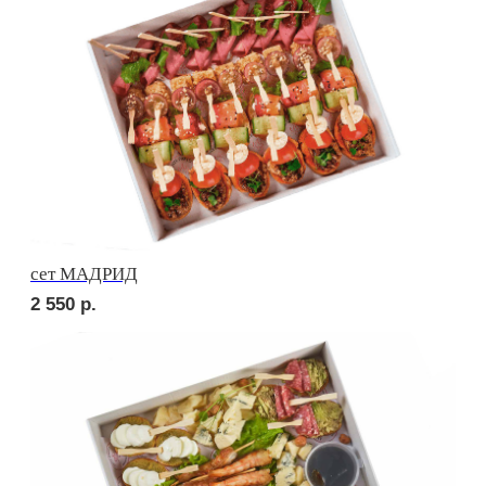
Брускетта с курицей
210
р.
Брускетта с салями
210
р.