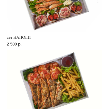
Брускетта с говядиной
210
р.
Брускетта с яичным муссом
210
р.