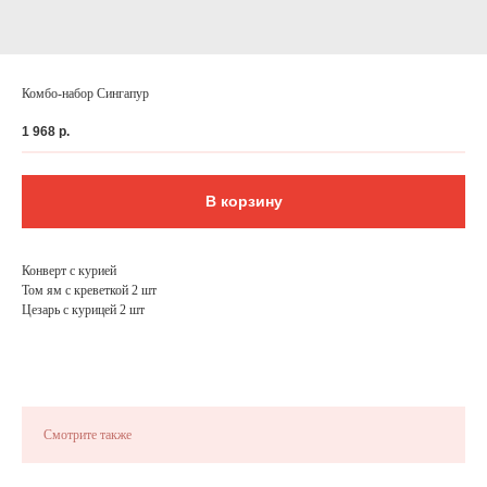
Комбо-набор Сингапур
1 968
р.
В корзину
Конверт с курией
Том ям с креветкой 2 шт
Цезарь с курицей 2 шт
ФЕДЕРАЛЬНАЯ СЕТЬ
ОНЛАЙН-РЕСТОРАНОВ
ANTI-PASTO
Смотрите также