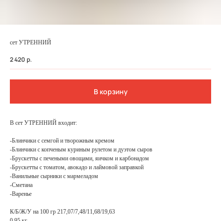
сет УТРЕННИЙ
2 420
р.
В корзину
В сет УТРЕННИЙ входит:
-Блинчики с семгой и творожным кремом
ФЕДЕРАЛЬНАЯ СЕТЬ
-Блинчики с копченым куриным рулетом и дуэтом сыров
-Брускетты с печеными овощами, яичком и карбонадом
ОНЛАЙН-РЕСТОРАНОВ
-Брускетты с томатом, авокадо и лаймовой заправкой
ANTI-PASTO
-Ванильные сырники с мармеладом
-Сметана
-Варенье
К/Б/Ж/У на 100 гр 217,07/7,48/11,68/19,63
0,95 кг