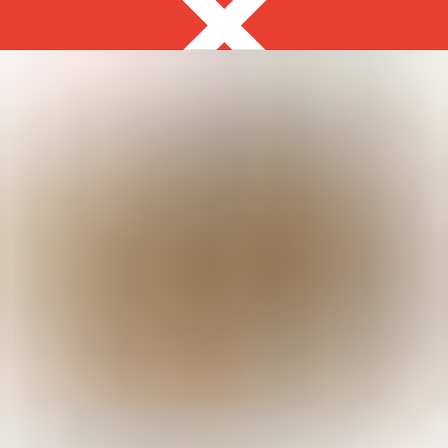
Екатеринбург
8 800 350 08 60
с 8:00 до 18:00
Закуски за 2 часа
Выгодно
Фуршет за 24 часа
Собери сам
Десерты
ЗАКУСКИ ДЛЯ
ФУРШЕТА
на ваше мероприятие за 2 часа