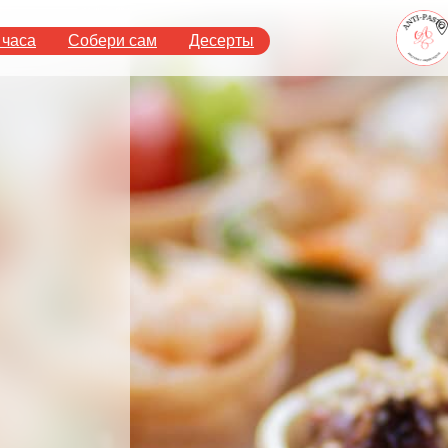
 часа
Собери сам
Десерты