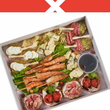
Екатеринбург
8 800 350 08 60
с 8:00 до 18:00
Закуски за 2 часа
Выгодно
Фуршет за 24 часа
Собери сам
Десерты
ЗАКУСКИ ДЛЯ
ФУРШЕТА
на ваше мероприятие за 2 часа