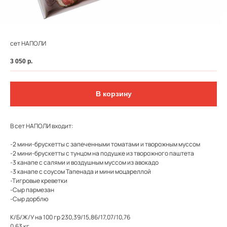
сет НАПОЛИ
3 050
р.
В корзину
В сет НАПОЛИ входит:
-2 мини-брускетты с запеченными томатами и творожным муссом
ФЕДЕРАЛЬНАЯ СЕТЬ
-2 мини-брускетты с тунцом на подушке из творожного паштета
-3 канапе с салями и воздушным муссом из авокадо
ОНЛАЙН-РЕСТОРАНОВ
-3 канапе с соусом Тапенада и мини моцареллой
ANTI-PASTO
-Тигровые креветки
-Сыр пармезан
-Сыр дорблю
К/Б/Ж/У на 100 гр 230,39/15,86/17,07/10,76
0,63 кг