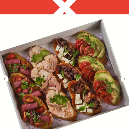
Екатеринбург
8 800 350 08 60
с 8:00 до 18:00
Закуски за 2 часа
Выгодно
Фуршет за 24 часа
Собери сам
Десерты
ЗАКУСКИ ДЛЯ
ФУРШЕТА
на ваше мероприятие за 2 часа