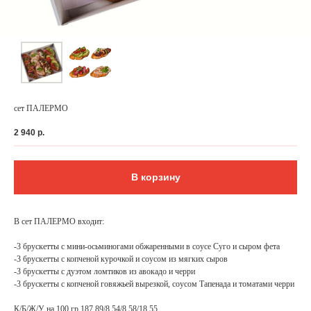
сет ПАЛЕРМО
2 940
р.
В корзину
ФЕДЕРАЛЬНАЯ СЕТЬ
В сет ПАЛЕРМО входит:
ОНЛАЙН-РЕСТОРАНОВ
ANTI-PASTO
-3 брускетты с мини-осьминогами обжаренными в соусе Суго и сыром фета
-3 брускетты с копченой курочкой и соусом из мягких сыров
-3 брускетты с дуэтом ломтиков из авокадо и черри
-3 брускетты с копченой говяжьей вырезкой, соусом Тапенада и томатами черри
К/Б/Ж/У на 100 гр 187,89/8,54/8,58/18,55