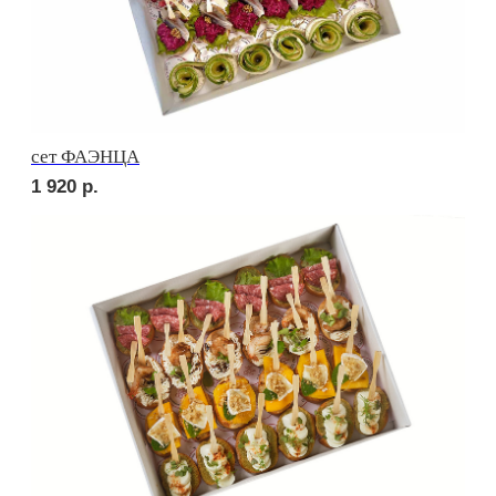
сет СИЦИЛИЯ
2 220
р.
сет ТОСКАНА
2 380
р.