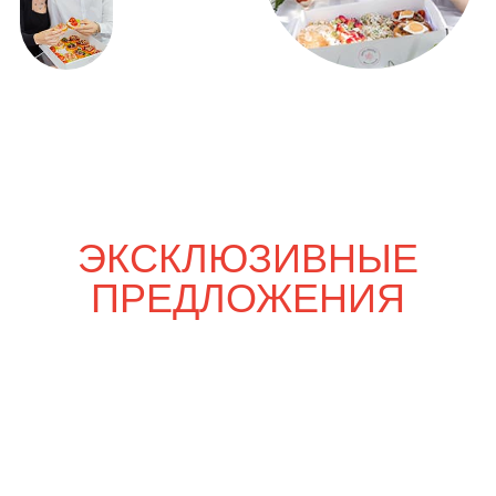
Шпаргалка со вкусом
6 200
р.
7 190
р.
Свадебный переполох
6 000
р.
6 990
р.