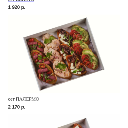
сет СЭНДВИЧ
2 380
р.
сет ПИККОЛО
1 920
р.