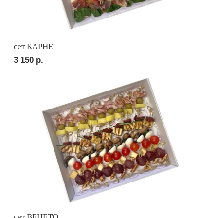
сет НАПОЛИ
2 380
р.
сет ДЕТСКИЙ
1 780
р.