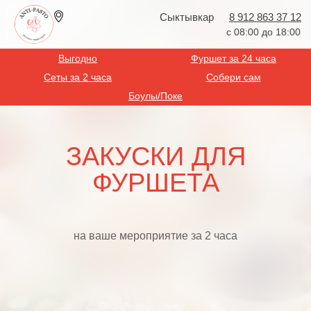
Сыктывкар
8 912 863 37 12
с 08:00 до 18:00
Выгодно
Фуршет за 24 часа
Сеты за 2 часа
Собери сам
Боулы/Поке
ЗАКУСКИ ДЛЯ
ФУРШЕТА
на ваше мероприятие за 2 часа