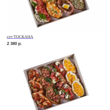
сет МАЧО
3 150
р.
сет МИЛАН
2 470
р.