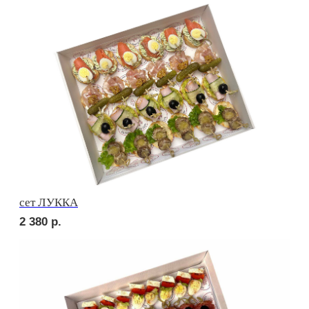
сет ПРАТО
3 150
р.
сет ТРЕНТО
2 220
р.