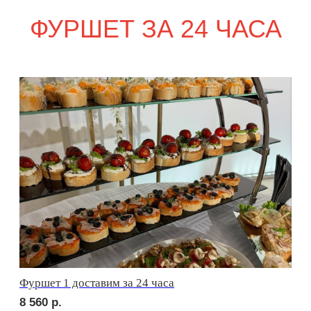
сет ПАРМА
2 080
р.
сет ФАЭНЦА
1 920
р.