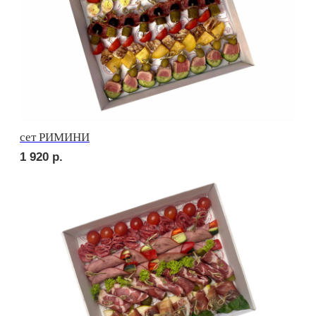
сет ЛОДИ
2 120
р.